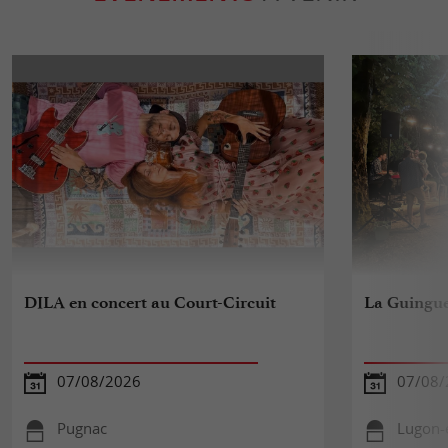
DILA en concert au Court-Circuit
La Guinguet
07/08/2026
07/08/
Pugnac
Lugon-e