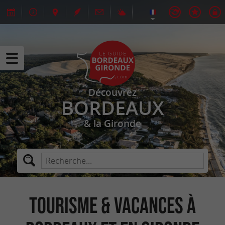
Découvrez
BORDEAUX
& la Gironde
Tourisme & Vacances à