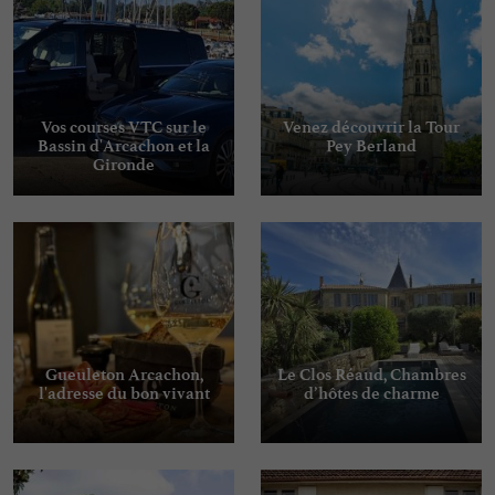
Vos courses VTC sur le
Venez découvrir la Tour
Bassin d'Arcachon et la
Pey Berland
Gironde
Gueuleton Arcachon,
Le Clos Réaud, Chambres
l'adresse du bon vivant
d’hôtes de charme