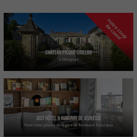
n
o
t
e
c
o
u
p
e
c
o
e
u
r
d
r
Château Picque Caillou
à Mérignac
Jost Hôtel & Auberge de jeunesse
Votre hôtel proche de la gare de Bordeaux Saint-Jean