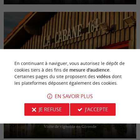
La Cabane 164
Dégustez des huîtres d’exception directement chez les producteurs au
En continuant à naviguer, vous autorisez le dépôt de
cœur du port de La Teste de Buch
cookies tiers à des fins de
mesure d'audience
.
Certaines pages du site proposent des
vidéos
dont
les plateformes déposent également des cookies.
EN SAVOIR PLUS
JE REFUSE
J'ACCEPTE
Château Guiraud
Visite de vignoble en Gironde