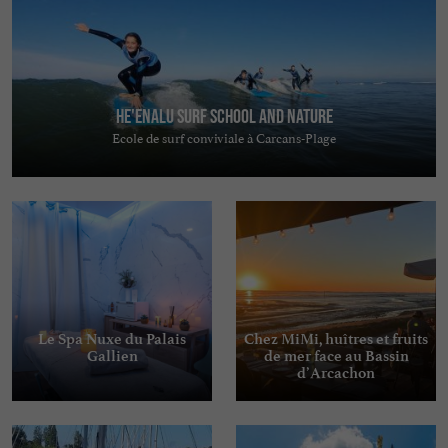
He'enalu Surf School and Nature
Ecole de surf conviviale à Carcans-Plage
Le Spa Nuxe du Palais
Chez MiMi, huîtres et fruits
Gallien
de mer face au Bassin
d’Arcachon