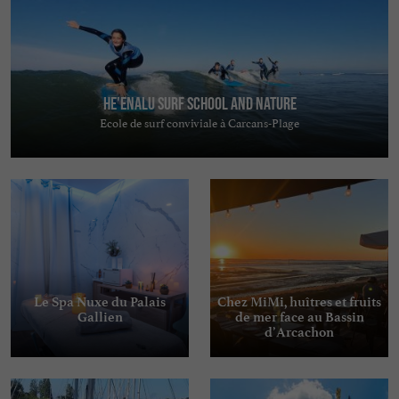
He'enalu Surf School and Nature
Ecole de surf conviviale à Carcans-Plage
Le Spa Nuxe du Palais
Chez MiMi, huîtres et fruits
Gallien
de mer face au Bassin
d’Arcachon