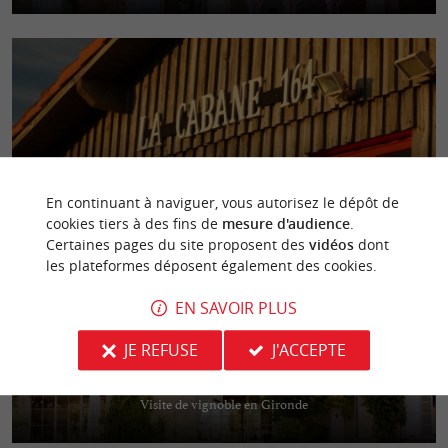
La Cabane 164
Dégustez des huîtres d’exception directement chez les producteurs au
En continuant à naviguer, vous autorisez le dépôt de
cœur du port de La Teste de Buch
cookies tiers à des fins de
mesure d'audience
.
Certaines pages du site proposent des
vidéos
dont
les plateformes déposent également des cookies.
EN SAVOIR PLUS
JE REFUSE
J'ACCEPTE
Château Guiraud
Visite de vignoble en Gironde