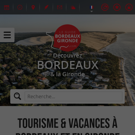
Découvrez
BORDEAUX
& la Gironde
Tourisme & Vacances à