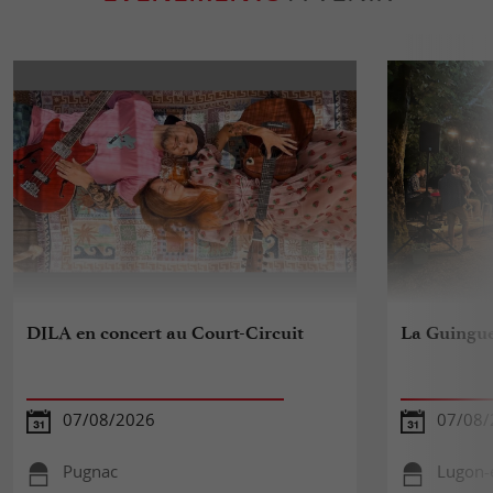
DILA en concert au Court-Circuit
La Guinguet
07/08/2026
07/08/
Pugnac
Lugon-e