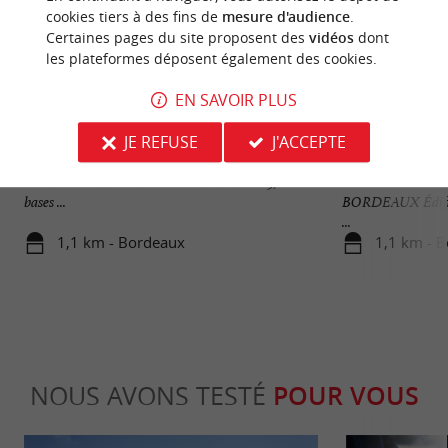
cookies tiers à des fins de
mesure d'audience
.
Certaines pages du site proposent des
vidéos
dont
les plateformes déposent également des cookies.
EN SAVOIR PLUS
Base sous-marine
Bassins des Lumiè
JE REFUSE
J'ACCEPTE
Ce monument n’est pas récent puisqu’il date de la
BASSINS DES L
Seconde Guerre Mondiale. Au nombre de 5, les
SOUS-MARINE 
bases ...
BORDEAUX Édifié 
...
1,1 km - Bordeaux
1,1 km - 
NOUS AVONS TESTÉ
POUR VOUS