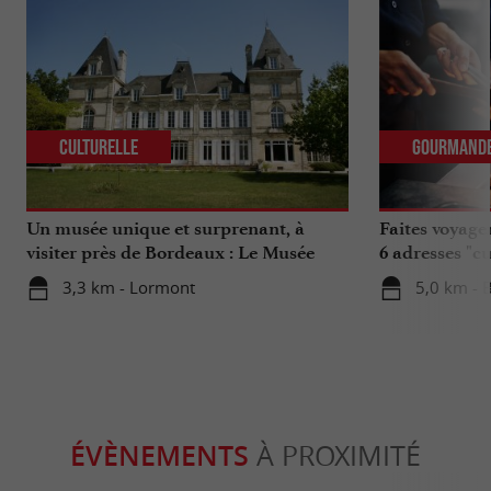
Culturelle
Gourmand
Un musée unique et surprenant, à
Faites voyage
visiter près de Bordeaux : Le Musée
6 adresses "c
National de l’Assurance Maladie
3,3 km - Lormont
5,0 km - 
ÉVÈNEMENTS
À PROXIMITÉ