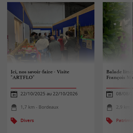
Ici, nos savoir-faire - Visite
Balade litté
"ARTFLO"
François M
22/10/2025 au 22/10/2026
08/08/
1,7 km - Bordeaux
2,9 km 
Divers
Patrimo