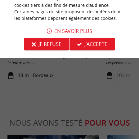
cookies tiers à des fins de
mesure d'audience
.
Certaines pages du site proposent des
vidéos
dont
les plateformes déposent également des cookies.
EN SAVOIR PLUS
Galerie Bordelaise
Promenade Sainte
JE REFUSE
J'ACCEPTE
Véritable passage secret de Bordeaux, il est situé
Découvrez la Pro
rue Sainte-Catherine et vous offre un voyage dans
espace unique à B
le temps avec ...
l'expérience du sho
43 m - Bordeaux
103 m - B
NOUS AVONS TESTÉ
POUR VOUS