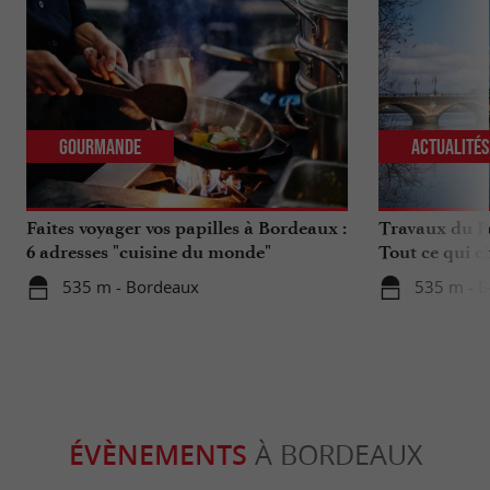
Gourmande
Actualité
Faites voyager vos papilles à Bordeaux :
Travaux du Po
6 adresses "cuisine du monde"
Tout ce qui c
déplacements 
535 m - Bordeaux
535 m - 
ÉVÈNEMENTS
À BORDEAUX