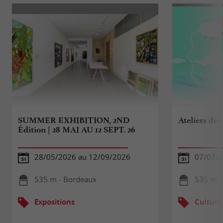
SUMMER EXHIBITION, 2ND
Ateliers des
Édition | 28 MAI AU 12 SEPT. 26
28/05/2026 au 12/09/2026
07/07/2
535 m - Bordeaux
535 m -
Expositions
Culture