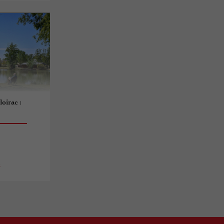
oirac :
s