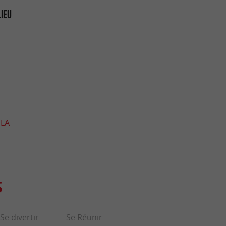
LIEU
 LA
S
Se divertir
Se Réunir