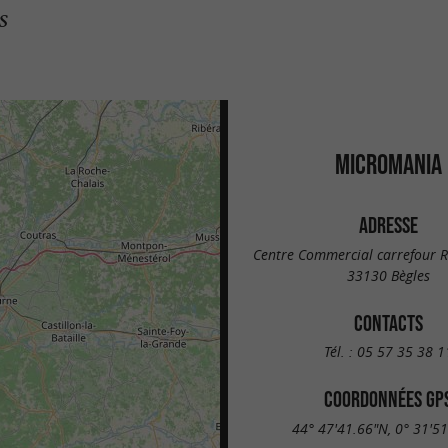
s
MICROMANIA
ADRESSE
Centre Commercial carrefour Ri
33130 Bègles
CONTACTS
Tél. :
05 57 35 38 1
COORDONNÉES GP
44° 47'41.66"N, 0° 31'5