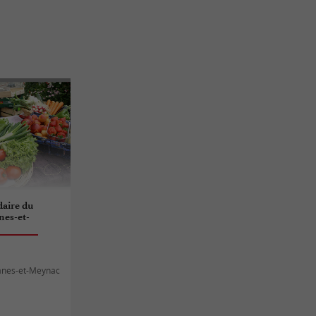
aire du
nes-et-
anes-et-Meynac