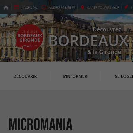
L'
AGENDA
ADRESSES
UTILES
CARTE
TOURISTIQUE
Découvrez
BORDEAUX
& la Gironde
DÉCOUVRIR
S'INFORMER
SE LOGE
Micromania