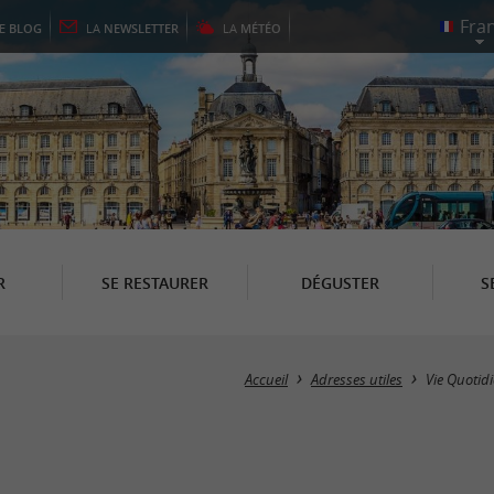
LE
BLOG
LA
NEWSLETTER
LA
MÉTÉO
R
SE RESTAURER
DÉGUSTER
S
Accueil
Adresses utiles
Vie Quotid