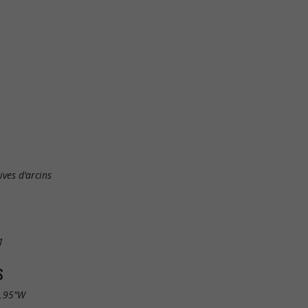
ves d'arcins
1
S
1.95"W