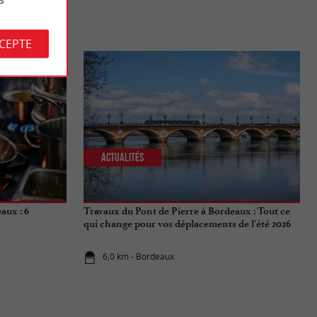
S
CCEPTE
Actualités
aux : 6
Travaux du Pont de Pierre à Bordeaux : Tout ce
qui change pour vos déplacements de l'été 2026
6,0 km - Bordeaux