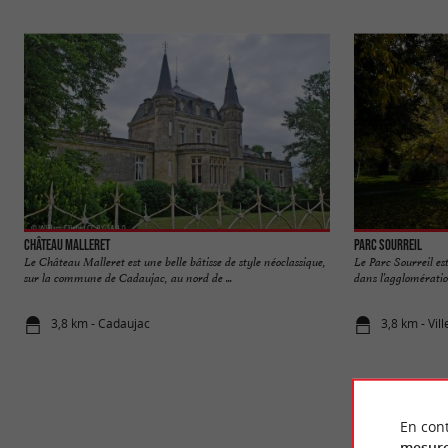
Château Malleret
Parc Sourreil
Le Château Malleret est une belle bâtisse de style néoclassique,
Le Parc Sourreil es
sur la commune de Cadaujac, au nord de ...
dans l’agglomération 
3,8 km - Cadaujac
3,8 km - Vi
En cont
mesure