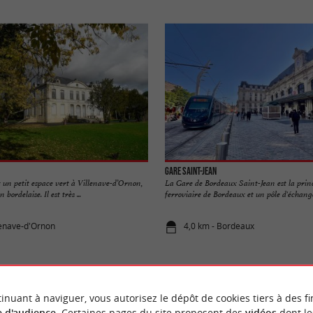
Gare Saint-Jean
t un petit espace vert à Villenave-d’Ornon,
La Gare de Bordeaux Saint-Jean est la prin
bordelaise. Il est très ...
ferroviaire de Bordeaux et un pôle d'échange
llenave-d'Ornon
4,0 km - Bordeaux
inuant à naviguer, vous autorisez le dépôt de cookies tiers à des fi
 d'audience
. Certaines pages du site proposent des
vidéos
dont le