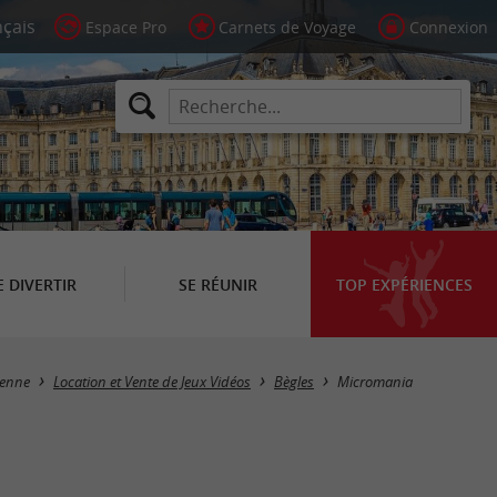
Espace Pro
Carnets de Voyage
Connexion
E DIVERTIR
SE RÉUNIR
TOP EXPÉRIENCES
ienne
Location et Vente de Jeux Vidéos
Bègles
Micromania