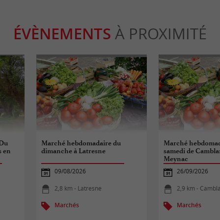
ÉVÈNEMENTS
À PROXIMITÉ
“Du
Marché hebdomadaire du
Marché hebdomad
s en
dimanche à Latresne
samedi de Cambla
Meynac
09/08/2026
26/09/2026
2,8 km - Latresne
2,9 km - Cambl
Marchés
Marchés