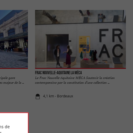
Frac Nouvelle-Aquitaine La MÉCA
cipale gare
Le Frac Nouvelle-Aquitaine MÉCA Soutenir la création
s majeur de la ...
contemporaine par la constitution d’une collection ...
4,1 km - Bordeaux
ns de
s