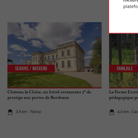
platef
Séjours / Weekend
Familiale
Château la Chèze, un hôtel-restaurant 3* de
La Ferme Exoti
prestige aux portes de Bordeaux
pédagogique p
3,9 km - Floirac
4,4 km - Ca