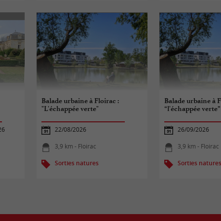
Balade urbaine à Floirac :
Balade urbaine à Fl
"L'échappée verte"
“l'échappée verte”
26
22/08/2026
26/09/2026
3,9 km - Floirac
3,9 km - Floirac
Sorties natures
Sorties nature