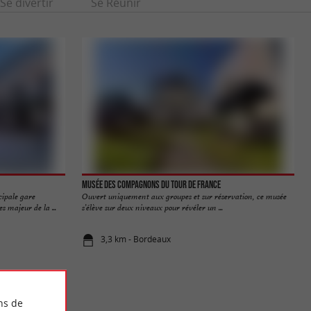
Se divertir
Se Réunir
Musée des Compagnons du Tour de France
cipale gare
Ouvert uniquement aux groupes et sur réservation, ce musée
s majeur de la ...
s’élève sur deux niveaux pour révéler un ...
3,3 km - Bordeaux
ns de