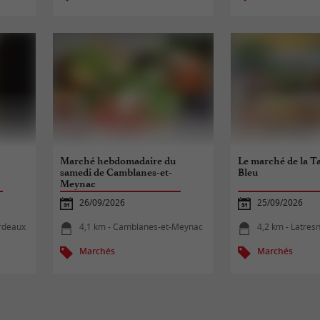
Marché hebdomadaire du
Le marché de la T
samedi de Camblanes-et-
Bleu
Meynac
26/09/2026
25/09/2026
ordeaux
4,1 km - Camblanes-et-Meynac
4,2 km - Latres
Marchés
Marchés