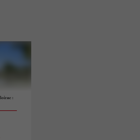
oirac :
s