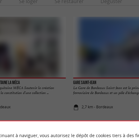
r
Se loger
Se restaurer
Déguster
taine La MÉCA
Gare Saint-Jean
quitaine MÉCA Soutenir la création
La Gare de Bordeaux Saint-Jean est la prin
 constitution d’une collection ...
ferroviaire de Bordeaux et un pôle d'échange
rdeaux
2,7 km - Bordeaux
inuant à naviguer, vous autorisez le dépôt de cookies tiers à des fi