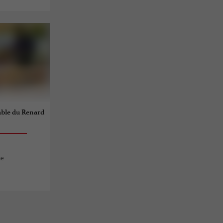
able du Renard
ne