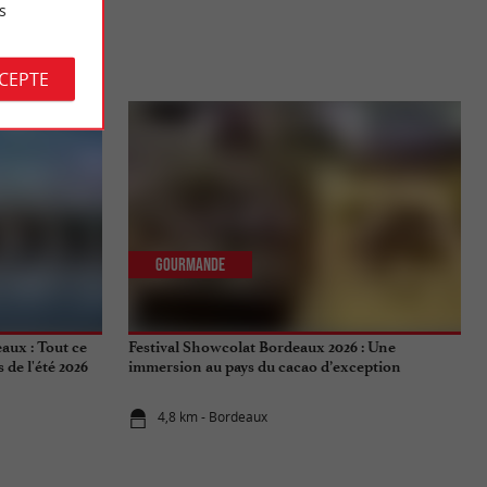
s
S
CCEPTE
Gourmande
aux : Tout ce
Festival Showcolat Bordeaux 2026 : Une
de l'été 2026
immersion au pays du cacao d’exception
4,8 km - Bordeaux