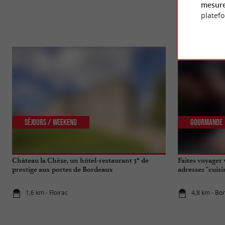
mesure
platef
Séjours / Weekend
Gourmande
Château la Chèze, un hôtel-restaurant 3* de
Faites voyager 
prestige aux portes de Bordeaux
adresses "cuis
1,6 km - Floirac
4,8 km - Bo