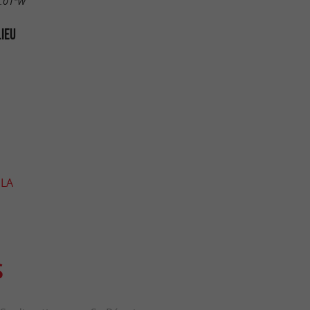
0.01"W
LIEU
 LA
S