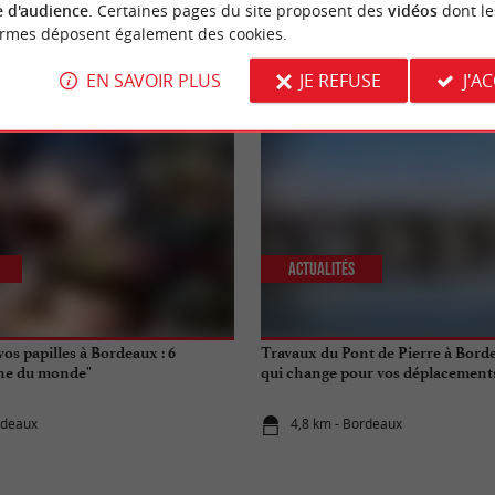
 d'audience
. Certaines pages du site proposent des
vidéos
dont le
ormes déposent également des cookies.
NOUS AVONS TESTÉ
POUR VOU
EN SAVOIR PLUS
JE REFUSE
J'A
Actualités
vos papilles à Bordeaux : 6
Travaux du Pont de Pierre à Borde
ine du monde"
qui change pour vos déplacements 
rdeaux
4,8 km - Bordeaux