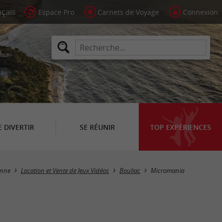
Espace Pro
Carnets de Voyage
Connexion
E DIVERTIR
SE RÉUNIR
TOP EXPÉRIENCES
enne
Location et Vente de Jeux Vidéos
Bouliac
Micromania