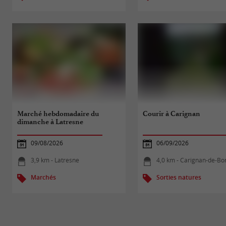
Marché hebdomadaire du
Courir à Carignan
dimanche à Latresne
09/08/2026
06/09/2026
3,9 km - Latresne
4,0 km - Carignan-de-B
Marchés
Sorties natures