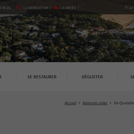
LE
BLOG
LA
NEWSLETTER
LA
MÉTÉO
R
SE RESTAURER
DÉGUSTER
S
Accueil
Adresses utiles
Vie Quotidi