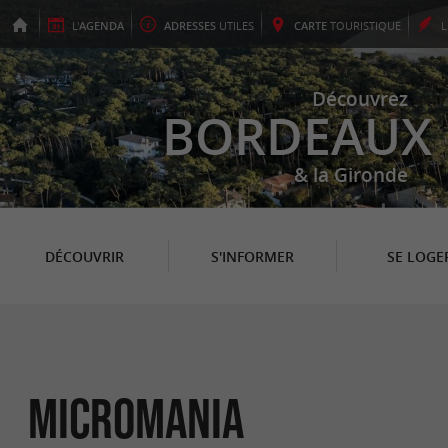
L'
AGENDA
ADRESSES
UTILES
CARTE
TOURISTIQUE
Découvrez
BORDEAUX
& la Gironde
DÉCOUVRIR
S'INFORMER
SE LOGE
Micromania