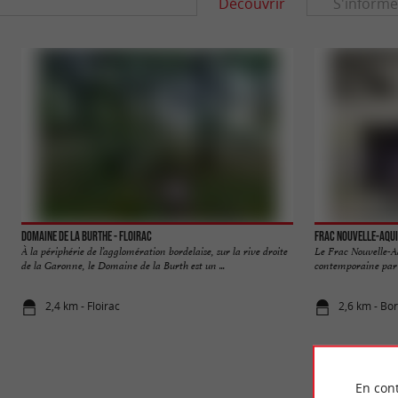
Découvrir
S'informe
Domaine de la Burthe - Floirac
Frac Nouvelle-Aqui
À la périphérie de l’agglomération bordelaise, sur la rive droite
Le Frac Nouvelle-A
de la Garonne, le Domaine de la Burth est un ...
contemporaine par la
2,4 km - Floirac
2,6 km - Bo
En cont