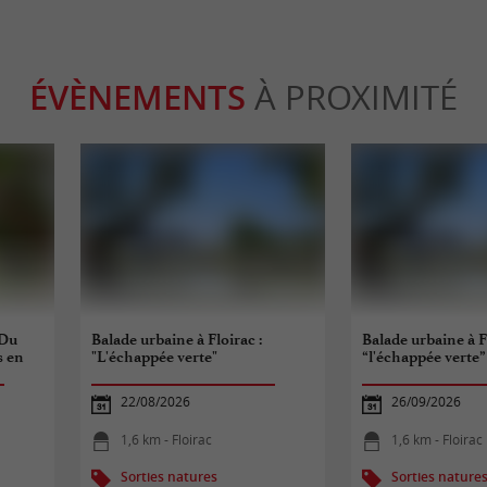
ÉVÈNEMENTS
À PROXIMITÉ
“Du
Balade urbaine à Floirac :
Balade urbaine à Fl
s en
"L'échappée verte"
“l'échappée verte”
22/08/2026
26/09/2026
1,6 km - Floirac
1,6 km - Floirac
Sorties natures
Sorties nature