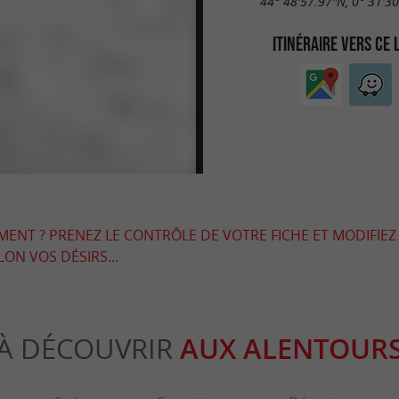
44° 48'57.97"N, 0° 31'3
ITINÉRAIRE VERS CE 
EMENT ? PRENEZ LE CONTRÔLE DE VOTRE FICHE ET MODIFIEZ
LON VOS DÉSIRS...
À DÉCOUVRIR
AUX ALENTOUR