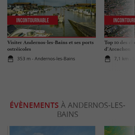
Incontournable
Incontour
Visiter Andernos-les-Bains et ses ports
Top 10 des ch
ostréicoles
d’Arcachon
353 m - Andernos-les-Bains
7,1 km - 
ÉVÈNEMENTS
À ANDERNOS-LES-
BAINS