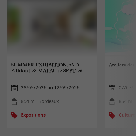
SUMMER EXHIBITION, 2ND
Ateliers des
Édition | 28 MAI AU 12 SEPT. 26
28/05/2026 au 12/09/2026
07/07/2
854 m - Bordeaux
854 m -
Expositions
Culture