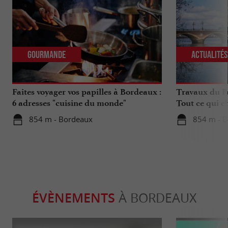
Gourmande
Actualité
Faites voyager vos papilles à Bordeaux :
Travaux du Po
6 adresses "cuisine du monde"
Tout ce qui c
déplacements 
854 m - Bordeaux
854 m - 
ÉVÈNEMENTS
À BORDEAUX