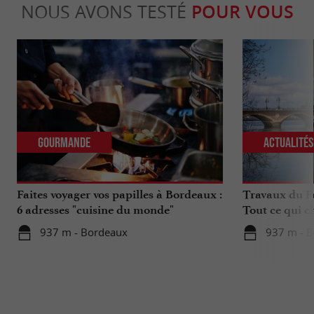
NOUS AVONS TESTÉ
POUR VOUS
Gourmande
Actualité
Faites voyager vos papilles à Bordeaux :
Travaux du Po
6 adresses "cuisine du monde"
Tout ce qui c
déplacements 
937 m - Bordeaux
937 m - 