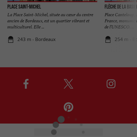
Place Saint-Michel
Flèche de la Basil
La Place Saint-Michel, située au cœur du centre
Place Canteloup, v
ancien de Bordeaux, est un quartier vibrant et
France, monument
multiculturel. Elle ...
de l’UNESCO. ...
243 m - Bordeaux
254 m - B