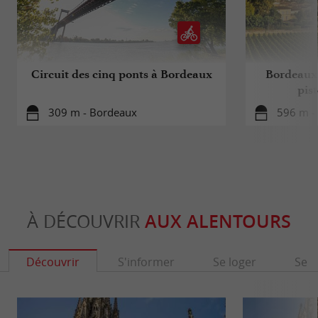
Circuit des cinq ponts à Bordeaux
Bordeaux 
pis
309 m - Bordeaux
596 m -
À DÉCOUVRIR
AUX ALENTOURS
Découvrir
S'informer
Se loger
Se r