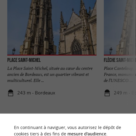
Place Saint-Michel
Flèche Saint-Mich
La Place Saint-Michel, située au cœur du centre
Place Canteloup, v
ancien de Bordeaux, est un quartier vibrant et
France, monument
multiculturel. Elle ...
de l’UNESCO. ...
243 m - Bordeaux
249 m - B
En continuant à naviguer, vous autorisez le dépôt de
cookies tiers à des fins de
mesure d'audience
.