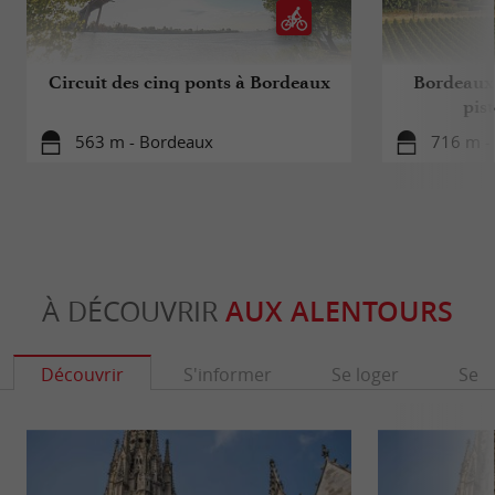
Circuit des cinq ponts à Bordeaux
Bordeaux 
pis
563 m - Bordeaux
716 m -
À DÉCOUVRIR
AUX ALENTOURS
Découvrir
S'informer
Se loger
Se r