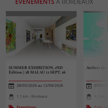
ÉVÈNEMENTS
À BORDEAUX
SUMMER EXHIBITION, 2ND
Ateliers des
Édition | 28 MAI AU 12 SEPT. 26
28/05/2026 au 12/09/2026
07/07/2
1,1 km - Bordeaux
1,1 km 
Expositions
Culture