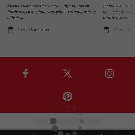
Au cœur d’un quartier vivant et dynamique de
La Place Saint-Mi
Bordeaux, ce 2 e plus grand édifice catholique de la
ancien de Bordeaux
ville de ...
multiculturel. Elle 
4 m - Bordeaux
71 m - Bo