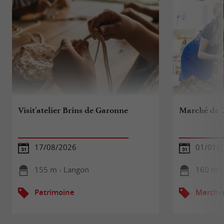
Visit'atelier Brins de Garonne
Marché de 
17/08/2026
01/01/2
155 m - Langon
160 m -
Patrimoine
Marché