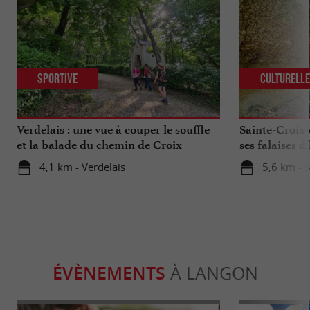
Sportive
Culturell
Verdelais : une vue à couper le souffle
Sainte-Croix-
et la balade du chemin de Croix
ses falaises d’
4,1 km - Verdelais
5,6 km - 
ÉVÈNEMENTS
À LANGON