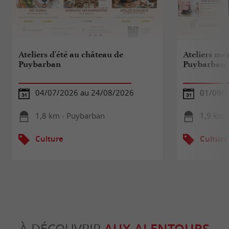
Ateliers d'été au château de
Ateliers ma
Puybarban
Puybarban
04/07/2026 au 24/08/2026
01/09/2
1,8 km - Puybarban
1,9 km 
Culture
Culture
À DÉCOUVRIR