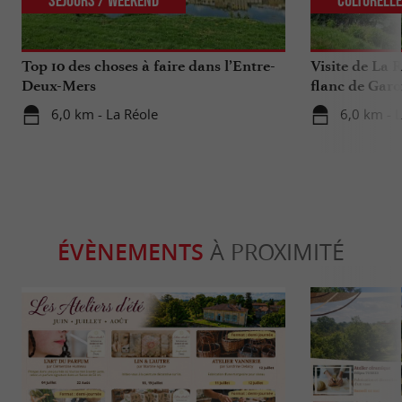
Top 10 des choses à faire dans l’Entre-
Visite de La R
Deux-Mers
flanc de Garo
6,0 km - La Réole
6,0 km - 
ÉVÈNEMENTS
À PROXIMITÉ