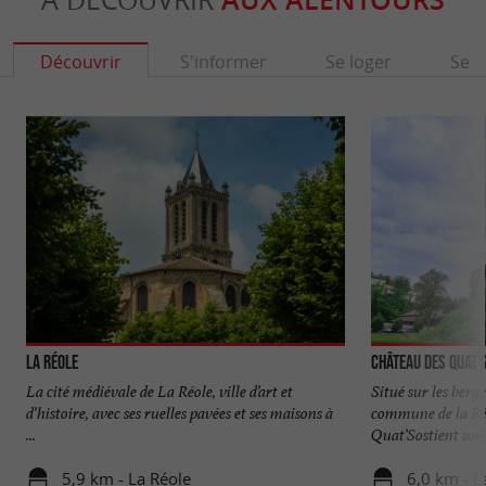
AUX ALENTOURS
Découvrir
S'informer
Se loger
Se r
La Réole
Château des Quat'
La cité médiévale de La Réole, ville d’art et
Situé sur les berg
d’histoire, avec ses ruelles pavées et ses maisons à
commune de la Réo
...
Quat’Sostient son 
5,9 km - La Réole
6,0 km - L