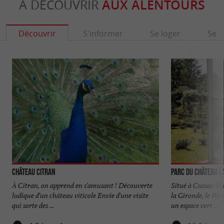
À DÉCOUVRIR
AUX ALENTOURS
Découvrir
S'informer
Se loger
Se r
Château Citran
Parc du Château 
À Citran, on apprend en s'amusant ! Découverte
Situé à Cussac-Fo
ludique d'un château viticole Envie d'une visite
la Gironde, le Pa
qui sorte des ...
un espace vert ...