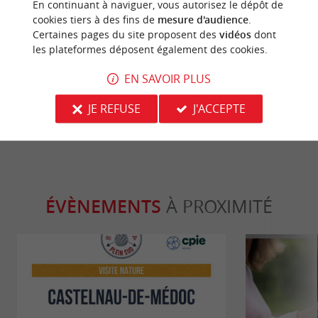
En continuant à naviguer, vous autorisez le dépôt de
Culturelle
Culturell
cookies tiers à des fins de
mesure d'audience
.
Certaines pages du site proposent des
vidéos
dont
les plateformes déposent également des cookies.
Margaux, une ville réputée pour son
Les plus beau
célèbre vignoble en Gironde
l’estuaire de 
EN SAVOIR PLUS
9,7 km - Margaux
9,7 km - 
JE REFUSE
J'ACCEPTE
ÉVÈNEMENTS
À PROXIMITÉ