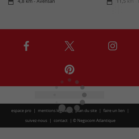
4,8 km - Avensan
11,5 km -
espace pro
mentions légales
plan du site
faire un lien
suivez-nous
contact
©
Negocom Atlantique