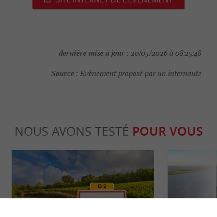
dernière mise à jour :
20/05/2026 à 08:25:48
Source :
Evènement proposé par un internaute
NOUS AVONS TESTÉ
POUR VOUS