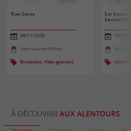
Troc Livres
Les Lundis 
Laurent-Mé
08/11/2026
10/08/
Saint-Laurent-Médoc
562 m -
Brocantes, Vides greniers
Marché
À DÉCOUVRIR
AUX ALENTOURS
Découvrir
S'informer
Se loger
Se r