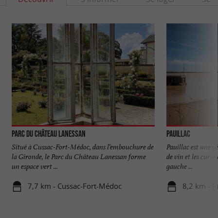
Parc du Château Lanessan
Pauillac
Situé à Cussac-Fort-Médoc, dans l’embouchure de
Pauillac est une v
la Gironde, le Parc du Château Lanessan forme
de vin et les curie
un espace vert ...
gauche ...
7,7 km - Cussac-Fort-Médoc
8,2 km - P