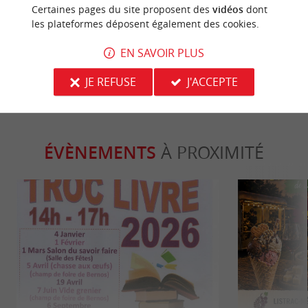
Certaines pages du site proposent des
vidéos
dont
Visitez le Fort Médoc ! Patrimoine et
Visite de Paui
les plateformes déposent également des cookies.
belle vue au programme
8,0 km - Cussac-Fort-Médoc
8,5 km - P
EN SAVOIR PLUS
JE REFUSE
J'ACCEPTE
ÉVÈNEMENTS
À PROXIMITÉ