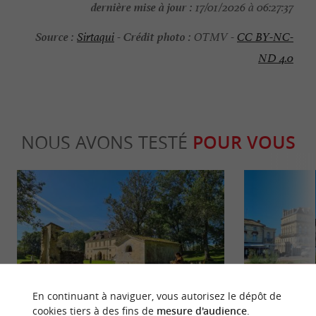
dernière mise à jour :
17/01/2026 à 06:27:37
Source :
Crédit photo :
Sirtaqui
-
OTMV -
CC BY-NC-
ND 4.0
NOUS AVONS TESTÉ
POUR VOUS
Culturelle
Gourmand
En continuant à naviguer, vous autorisez le dépôt de
cookies tiers à des fins de
mesure d'audience
.