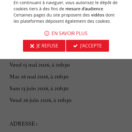
En continuant à naviguer, vous autorisez le dépôt de
Sam 28 fév 2026, à 20h30
cookies tiers à des fins de
mesure d'audience
.
Certaines pages du site proposent des
vidéos
dont
Vend 13 mars 2026, à 20h30
les plateformes déposent également des cookies.
Mar 24 mars 2026, à 20h30
EN SAVOIR PLUS
Sam 11 avril 2026, à 20h30
JE REFUSE
J'ACCEPTE
Sam 2 mai 2026, à 20h30
Vend 15 mai 2026, à 20h30
Mar 26 mai 2026, à 20h30
Sam 13 juin 2026, à 20h30
Vend 26 juin 2026, à 20h30
ADRESSE :