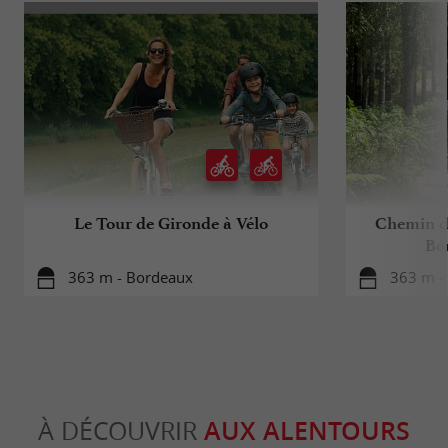
Le Tour de Gironde à Vélo
Chemin d
Bo
363 m - Bordeaux
363 m -
À DÉCOUVRIR
AUX ALENTOURS