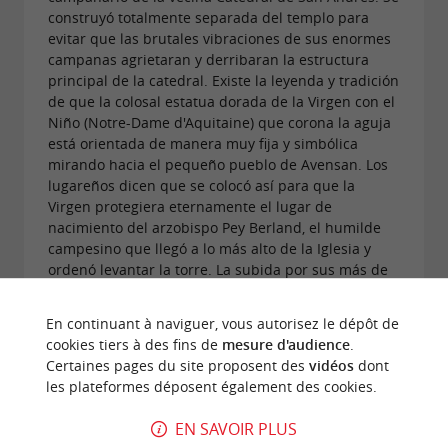
construyó totalmente separada del templo para
evitar que las brutales vibraciones de sus enormes
campanas agrietaran y derribaran la estructura
principal de la catedral. Existe la leyenda y tradición
de que la colosal estatua dorada de la Virgen con el
Niño (Notre-Dame d'Aquitaine) que corona la aguja
está orientada de manera muy fija y simbólica
mirando hacia el pequeño pueblo de Avensan. Los
lugareños dicen que se colocó así para que la
Virgen protegiera eternamente el lugar de
nacimiento del arzobispo Pey Berland, el humilde
campesino que llegó a lo más alto de la Iglesia y
ordenó levantar la torre. La subida por sus más de
200 estrechos escalones de caracol exige algo de
esfuerzo físico, pero la recompensa visual de 360
En continuant à naviguer, vous autorisez le dépôt de
grados sobre los tejados bordeleses y el río Garona
cookies tiers à des fins de
mesure d'audience
.
es sencillamente insuperable.
Certaines pages du site proposent des
vidéos
dont
les plateformes déposent également des cookies.
EN SAVOIR PLUS