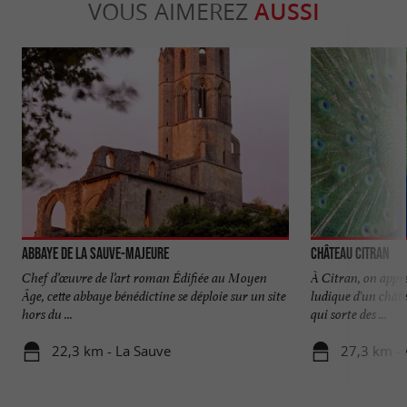
VOUS AIMEREZ
AUSSI
Abbaye de La Sauve-Majeure
Château Citran
Chef d’œuvre de l’art roman Édifiée au Moyen
À Citran, on appr
Âge, cette abbaye bénédictine se déploie sur un site
ludique d'un châte
hors du ...
qui sorte des ...
22,3 km - La Sauve
27,3 km -