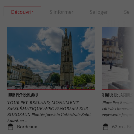
Découvrir
S'informer
Se loger
Se r
Tour Pey-Berland
Statue de Jacque
TOUR PEY-BERLAND, MONUMENT
Place Pey Berland
EMBLÉMATIQUE AVEC PANORAMA SUR
côté de l’imposant
BORDEAUX Plantée face à la Cathédrale Saint-
représente Jacques 
André, en ...
Bordeaux
62 m - Bo