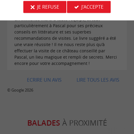
JE REFUSE
J'ACCEPTE
Avis publié par Tom Oscar le 31/07/2026
Un immense merci à toute l'équipe, et tout
particulièrement à Pascal pour ses précieux
conseils en littérature et ses superbes
recommandations de visites. Le livre suggéré a été
une vraie réussite ! Il ne nous reste plus qu'à
effectuer la visite de ce château conseillé par
Pascal, un lieu magique et rempli de secrets. Merci
encore pour votre accompagnement !
ECRIRE UN AVIS
LIRE TOUS LES AVIS
© Google 2026
BALADES
À PROXIMITÉ