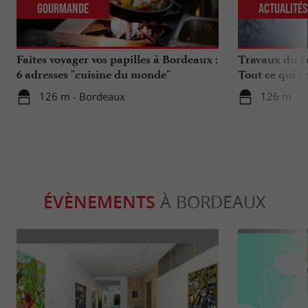
Gourmande
Actualité
Faites voyager vos papilles à Bordeaux :
Travaux du Po
6 adresses "cuisine du monde"
Tout ce qui c
déplacements 
126 m - Bordeaux
126 m - 
ÉVÈNEMENTS
À BORDEAUX