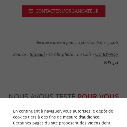
CONTACTER L'ORGANISATEUR
dernière mise à jour :
23/04/2026 à 11:50:06
Source :
Crédit photo :
Sirtaqui
-
La Cale -
CC BY-NC-
ND 4.0
NOUS AVONS TESTÉ
POUR VOUS
En continuant à naviguer, vous autorisez le dépôt de
cookies tiers à des fins de
mesure d'audience
.
Certaines pages du site proposent des
vidéos
dont