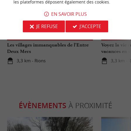
les plateformes déposent également des cookies.
EN SAVOIR PLUS
Culturelle
Gourmand
JE REFUSE
J'ACCEPTE
Les villages immanquables de l’Entre
Voyez la vie 
Deux Mers
vacances en e
3,3 km - Rions
3,3 km - 
ÉVÈNEMENTS
À PROXIMITÉ