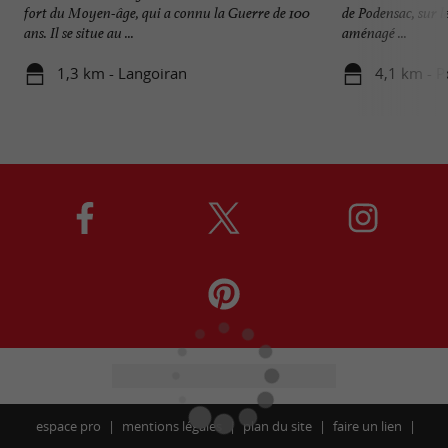
fort du Moyen-âge, qui a connu la Guerre de 100
de Podensac, sur le
ans. Il se situe au ...
aménagé ...
1,3 km - Langoiran
4,1 km - 
espace pro
mentions légales
plan du site
faire un lien