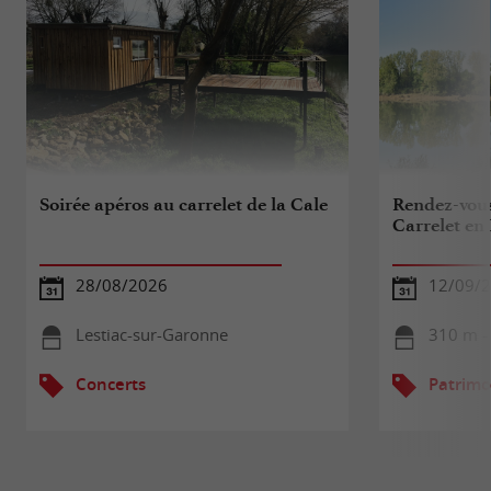
Soirée apéros au carrelet de la Cale
Rendez-vous
Carrelet en 
28/08/2026
12/09/
Lestiac-sur-Garonne
310 m -
Concerts
Patrimo