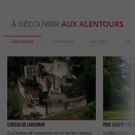
À DÉCOUVRIR
AUX ALENTOURS
Découvrir
S'informer
Se loger
Se r
Château de Langoiran
Parc Chavat Pode
Le Château de Langoiran est un ancien château
Le Parc Chava est 