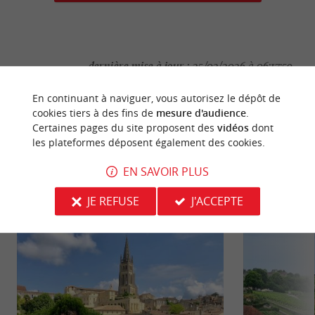
dernière mise à jour :
25/02/2026 à 06:17:59
Source :
Crédit photo :
Sirtaqui
-
Festival Vino Voce -
CC
En continuant à naviguer, vous autorisez le dépôt de
cookies tiers à des fins de
mesure d'audience
.
BY-NC-ND 4.0
Certaines pages du site proposent des
vidéos
dont
les plateformes déposent également des cookies.
EN SAVOIR PLUS
NOUS AVONS TESTÉ
POUR VOUS
JE REFUSE
J'ACCEPTE