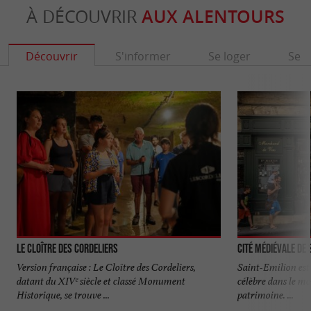
À DÉCOUVRIR
AUX ALENTOURS
Découvrir
S'informer
Se loger
Se r
Le Cloître des Cordeliers
Cité médiévale de 
Version française : Le Cloître des Cordeliers,
Saint-Emilion est 
datant du XIVᵉ siècle et classé Monument
célèbre dans le mo
Historique, se trouve ...
patrimoine. ...