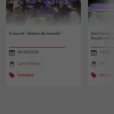
Concert "chants du monde"
Les Cordelie
Foodtruck &
06/09/2026
14/08/
Saint-Émilion
33 m - S
Concerts
Danse