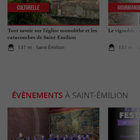
Culturelle
Gourmand
Tout savoir sur l'église monolithe et les
Le vignoble d
catacombes de Saint-Emilion
131 m - Saint-Émilion
131 m - S
ÉVÈNEMENTS
À SAINT-ÉMILION