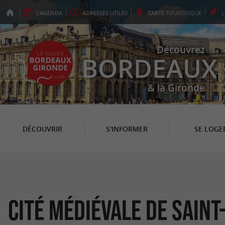
L'
AGENDA
ADRESSES
UTILES
CARTE
TOURISTIQUE
Découvrez
BORDEAUX
& la Gironde
DÉCOUVRIR
S'INFORMER
SE LOGE
Cité médiévale de Saint