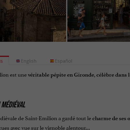
is
English
Español
lion est une
,
véritable pépite en Gironde
célèbre dans 
 MÉDIÉVAL
diévale de Saint-Emilion a gardé tout le
charme de ses o
rues avec vue sur le vignoble alentour…