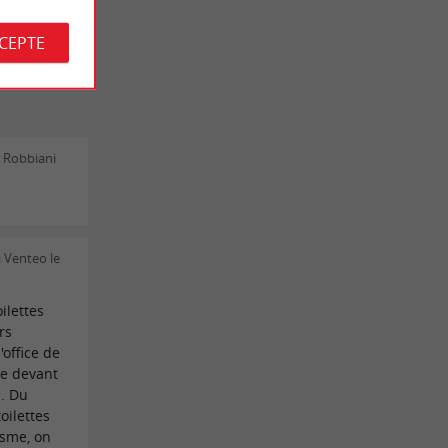
CCEPTE
e Robbiani
a Venteo le
oilettes
rs
'office de
re devant
s. Du
oilettes
risme, on