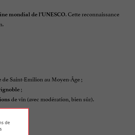
. Cette reconnaissance
oine mondial de l’UNESCO
n.
e de Saint-Emilion au Moyen-Âge ;
;
vignoble
de vin (avec modération, bien sûr).
ions
ns de
Patrimoine
!
s