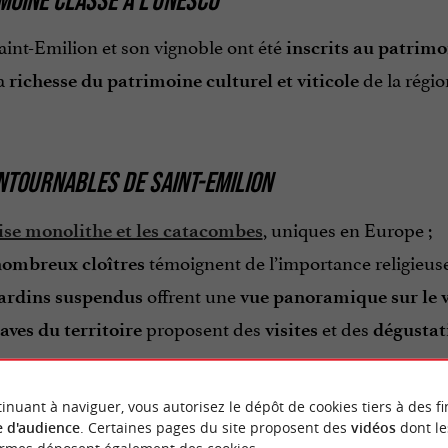
aint-Emilion et son vignoble ont été
inscrits au patrim
la
de la régio
richesse du patrimoine culturel et viticole
NTOURNABLES DE SAINT-EMILION
, uniques en Europe ;
lise monolithe et les catacombes
témoignent de l’importance religieus
ombreux cloîtres
offrent une
ardins suspendus
vue panoramique sur le 
proposent des
et des
aves du territoire
visites
dégustat
inuant à naviguer, vous autorisez le dépôt de cookies tiers à des fi
ous dans une
visite de Saint-Emilion entre Histoire et 
 d'audience
. Certaines pages du site proposent des
vidéos
dont le