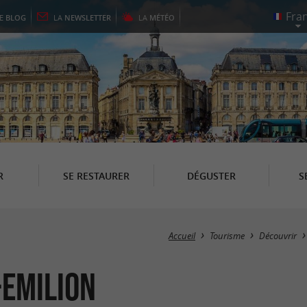
LE
BLOG
LA
NEWSLETTER
LA
MÉTÉO
R
SE RESTAURER
DÉGUSTER
S
Accueil
Tourisme
Découvrir
-Emilion