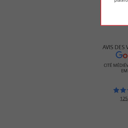
platef
AVIS DES
CITÉ MÉDIÉV
EM
125