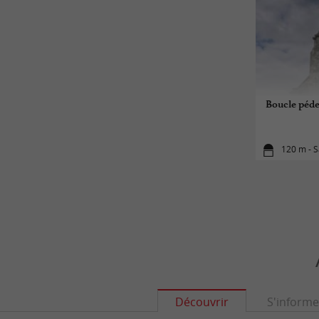
Boucle péde
120 m - S
Découvrir
S'informe