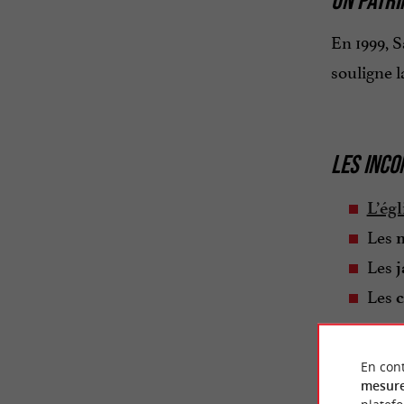
En 1999, S
souligne 
LES INCO
L’ég
Les
n
Les
j
Les
c
En cont
Suivez-n
mesure