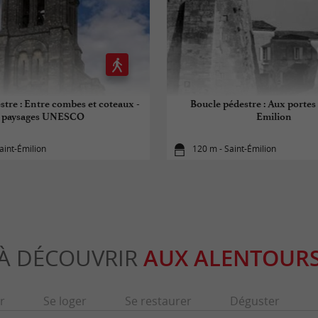
stre : Entre combes et coteaux -
Boucle pédestre : Aux portes 
paysages UNESCO
Emilion
aint-Émilion
120 m - Saint-Émilion
À DÉCOUVRIR
AUX ALENTOUR
r
Se loger
Se restaurer
Déguster