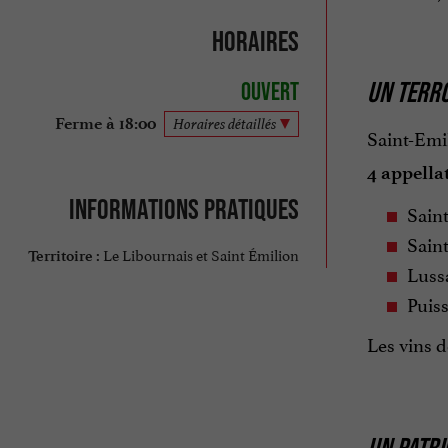
Horaires
UN TERRO
Ouvert
Ferme à 18:00
Horaires détaillés
Saint-Emil
4 appella
Informations pratiques
Sain
Sain
Le Libournais et Saint Émilion
Territoire :
Luss
Puis
Les vins 
UN PATRI