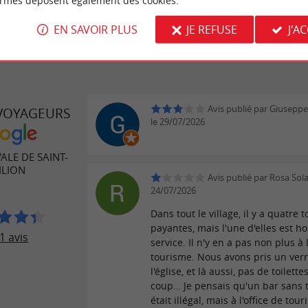
ormes déposent également des cookies.
EN SAVOIR PLUS
JE REFUSE
J'A
Avis publié par Giusepp
 VOYAGEURS
le 29/07/2026
ALE DE SAINT-
ILION
Avis publié par Rosa Sol
24/07/2026
Dans tout le village, il y a quatre t
payantes, mais l'une d'elles est ho
1 avis
service. Il n'y en a pas non plus à l
tourisme. Nous avons pris un ver
l'église, et là aussi, pas de toilette
coup… Je pensais qu'un bar sans t
était illégal, mais à l'office de tou