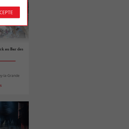
CCEPTE
ck au Bar des
oy-la-Grande
es