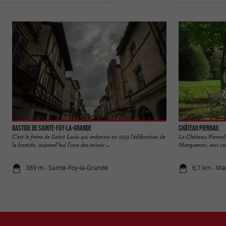
Bastide de Sainte-Foy-la-Grande
Château Pierrail
C’est le frère de Saint Louis qui ordonne en 1253 l’édification de
Le Château Pierral
la bastide, aujourd’hui l’une des mieux ...
Margueron, aux conf
389 m - Sainte-Foy-la-Grande
6,7 km - M