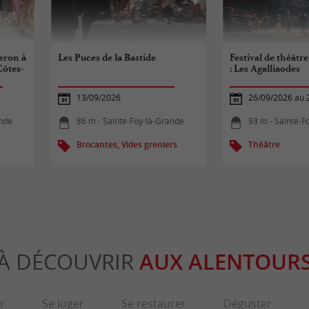
eron à
Les Puces de la Bastide
Festival de théâtr
Côtes-
: Les Agalliaodes
13/09/2026
26/09/2026 au 
ande
86 m - Sainte-Foy-la-Grande
93 m - Sainte-F
Brocantes, Vides greniers
Théâtre
À DÉCOUVRIR
AUX ALENTOUR
r
Se loger
Se restaurer
Déguster