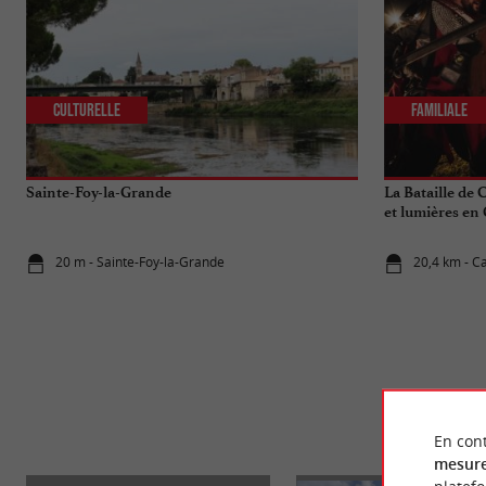
Culturelle
Familiale
Sainte-Foy-la-Grande
La Bataille de 
et lumières en
20 m - Sainte-Foy-la-Grande
20,4 km - Ca
ÉVÈ
En cont
mesure