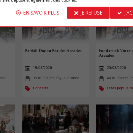
ormes déposent également des cookies.
EN SAVOIR PLUS
JE REFUSE
J'A
British Day au Bar des Arcades
Food truck Vm tru
Arcades
19/08/2026
25/08/2026
ande
39 m - Sainte-Foy-la-Grande
40 m - Sainte-F
Concerts
Fêtes populair