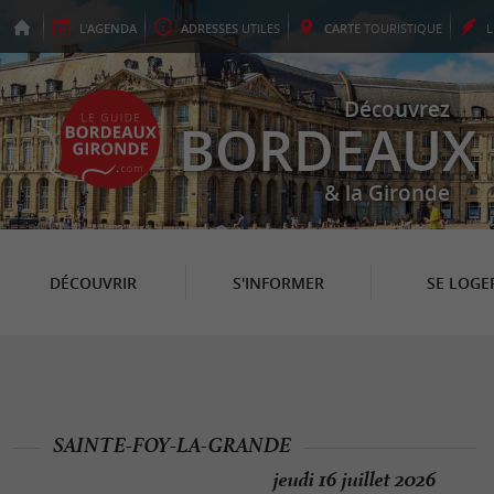
L'
AGENDA
ADRESSES
UTILES
CARTE
TOURISTIQUE
Découvrez
BORDEAUX
& la Gironde
DÉCOUVRIR
S'INFORMER
SE LOGE
SAINTE-FOY-LA-GRANDE
jeudi 16 juillet 2026