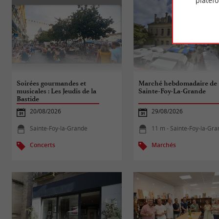
platef
Soirées gourmandes et
Marché hebdomadaire de
musicales : Les Jeudis de la
Sainte-Foy-La-Grande
Bastide
20/08/2026
29/08/2026
Sainte-Foy-la-Grande
11 m - Sainte-Foy-la-Gr
Concerts
Marchés