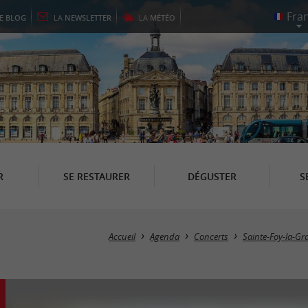
LE
BLOG
LA
NEWSLETTER
LA
MÉTÉO
R
SE RESTAURER
DÉGUSTER
S
Accueil
Agenda
Concerts
Sainte-Foy-la-G