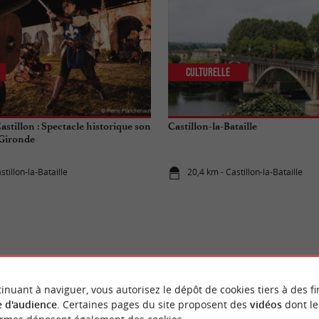
Culturelle
Castillon : Spectacle historique son
Castillon-la-Bataille
 Gironde
stillon-la-Bataille
20,4 km - Castillon-la-Bataille
NEMENTS
À SAINTE-FOY-LA-GR
inuant à naviguer, vous autorisez le dépôt de cookies tiers à des fi
 d'audience
. Certaines pages du site proposent des
vidéos
dont le