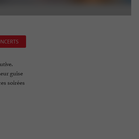
NCERTS
tive.
leur guise
ces soirées