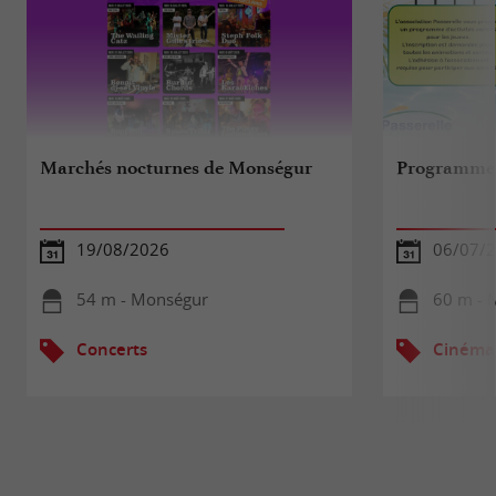
Marchés nocturnes de Monségur
Programme 
19/08/2026
06/07/2
54 m - Monségur
60 m - 
Concerts
Cinéma