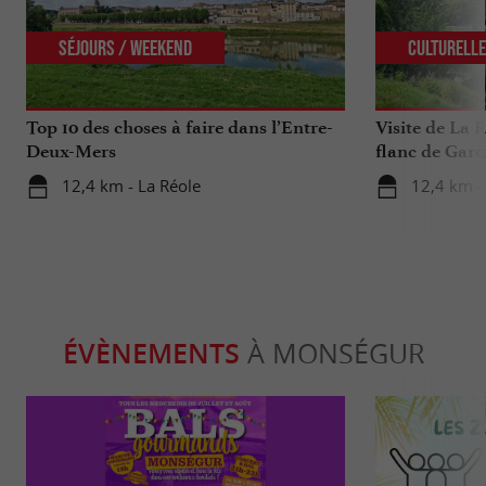
Séjours / Weekend
Culturell
Top 10 des choses à faire dans l’Entre-
Visite de La R
Deux-Mers
flanc de Garo
12,4 km - La Réole
12,4 km -
ÉVÈNEMENTS
À MONSÉGUR