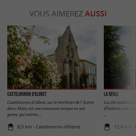
VOUS AIMEREZ
AUSSI
Castelmoron d'Albret
La Réole
Castelmoron d'Albret, sur le territoire de l' Entre-
La cité médiévale d
deux-Mers, est une commune unique en son
d’histoire, avec se
genre, qui mérite ...
...
8,0 km - Castelmoron-d'Albret
12,4 km - 