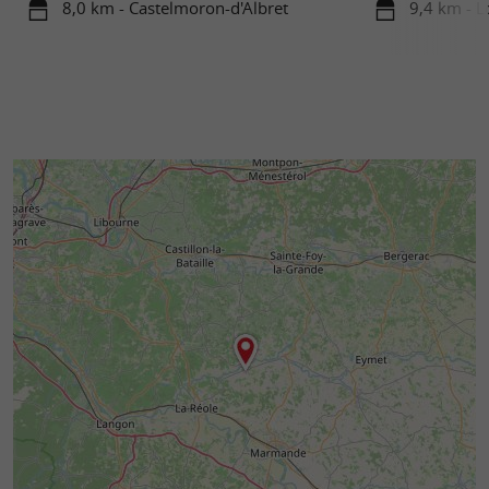
8,0 km - Castelmoron-d'Albret
9,4 km - 