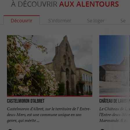
À DÉCOUVRIR
AUX ALENTOURS
Découvrir
S'informer
Se loger
Se r
Castelmoron d'Albret
Château de Laviso
Castelmoron d'Albret, sur le territoire de l' Entre-
Le Château de Lav
deux-Mers, est une commune unique en son
l’Entre-deux-Mers
genre, qui mérite ...
Marmande. Il a ...