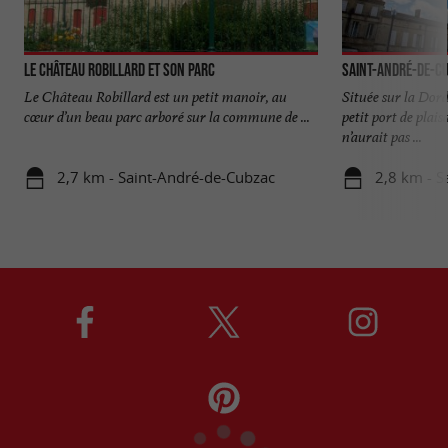
Le Château Robillard et son parc
Saint-André-de-C
Le Château Robillard est un petit manoir, au
Située sur la Dor
cœur d’un beau parc arboré sur la commune de ...
petit port de plais
n’aurait pas ...
2,7 km - Saint-André-de-Cubzac
2,8 km - S