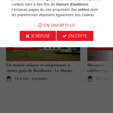
cookies tiers à des fins de
mesure d'audience
.
Certaines pages du site proposent des
vidéos
dont
les plateformes déposent également des cookies.
EN SAVOIR PLUS
JE REFUSE
J'ACCEPTE
Culturelle
Culturell
Un musée unique et surprenant, à
Margaux, une 
visiter près de Bordeaux : Le Musée
célèbre vigno
National de l’Assurance Maladie
16,0 km - Lormont
17,2 km 