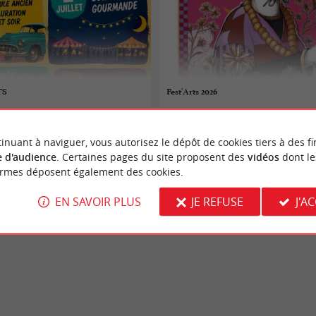
TS
Fest'Arts 2026
06/08/2026 au 08/08/2026
inuant à naviguer, vous autorisez le dépôt de cookies tiers à des fi
-Villemartin
Libourne
 d'audience
. Certaines pages du site proposent des
vidéos
dont le
ormes déposent également des cookies.
Danse
EN SAVOIR PLUS
JE REFUSE
J'A