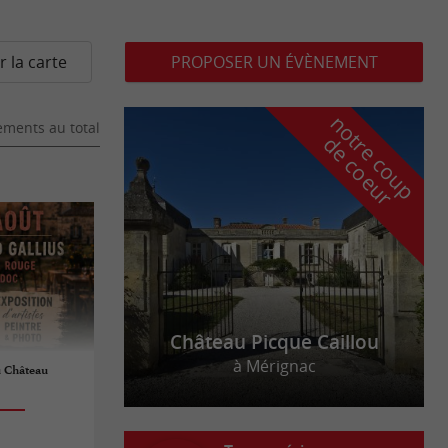
r la carte
PROPOSER UN ÉVÈNEMENT
n
o
t
e
c
o
u
p
e
c
o
e
u
ments au total
r
d
r
Château Picque Caillou
à Mérignac
u Château