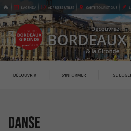
L'
AGENDA
ADRESSES
UTILES
CARTE
TOURISTIQUE
Découvrez
BORDEAUX
& la Gironde
DÉCOUVRIR
S'INFORMER
SE LOGE
Danse