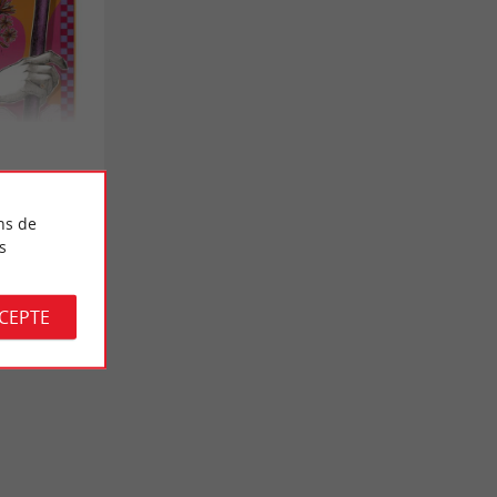
ns de
s
CCEPTE