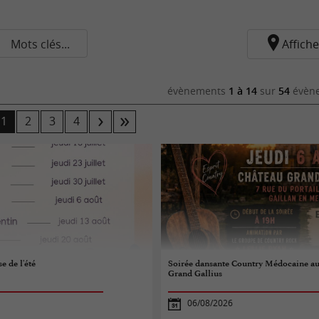
Mots clés...
Affiche
évènements
1 à 14
sur
54
évène
1
2
3
4
e de l'été
Soirée dansante Country Médocaine a
Grand Gallius
06/08/2026