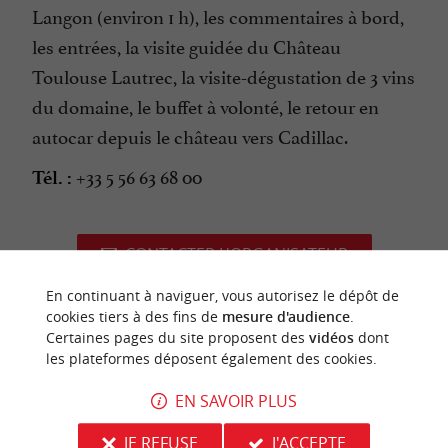
Langon (environ 1 h), les commentaires à bord,
les entrées, la visite guidée du Château
Toulouse Lautrec, la visite-dégustation de 3 vins
du domaine, le buffet à volonté, le retour en
autocar depuis le château vers Cadillac.
+33 5 56 63 68 00
Tél. :
CONTACTER L'ORGANISATEUR
SITE INTERNET DE L'ÉVÈNEMENT
En continuant à naviguer, vous autorisez le dépôt de
cookies tiers à des fins de
mesure d'audience
.
Certaines pages du site proposent des
vidéos
dont
les plateformes déposent également des cookies.
EN SAVOIR PLUS
dernière mise à jour :
12/06/2026 à 02:16:34
JE REFUSE
J'ACCEPTE
Source :
Crédit photo :