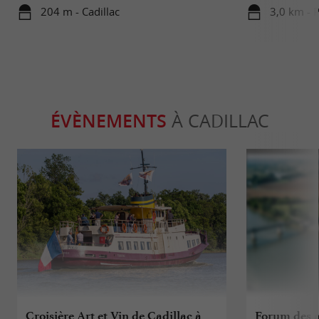
excellence
204 m - Cadillac
3,0 km - 
ÉVÈNEMENTS
À CADILLAC
Croisière Art et Vin de Cadillac à
Forum des a