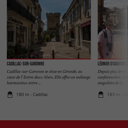
Cadillac-sur-Garonne
Léonor d'Aquitaine
Cadillac-sur-Garonne se situe en Gironde, au
Depuis plus de vi
cœur de l’ Entre-deux-Mers. Elle offre un mélange
conférencière, dé
harmonieux entre ...
singulière de la ...
180 m - Cadillac
183 m - Ca