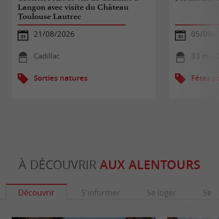
Langon avec visite du Château
Toulouse Lautrec
21/08/2026
05/09/
Cadillac
33 m - C
Sorties natures
Fêtes p
À DÉCOUVRIR
AUX ALENTOURS
Découvrir
S'informer
Se loger
Se r