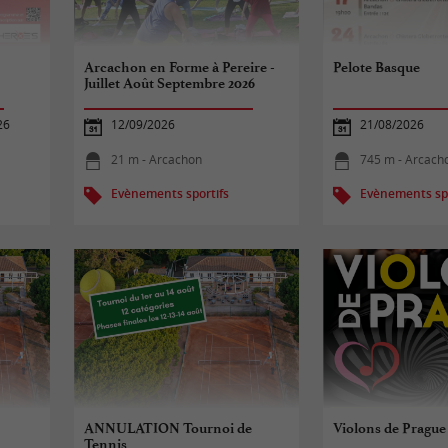
Arcachon en Forme à Pereire -
Pelote Basque
Juillet Août Septembre 2026
26
12/09/2026
21/08/2026
21 m - Arcachon
745 m - Arcach
Evènements sportifs
Evènements spo
ANNULATION Tournoi de
Violons de Prague
Tennis