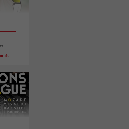
on
rtifs