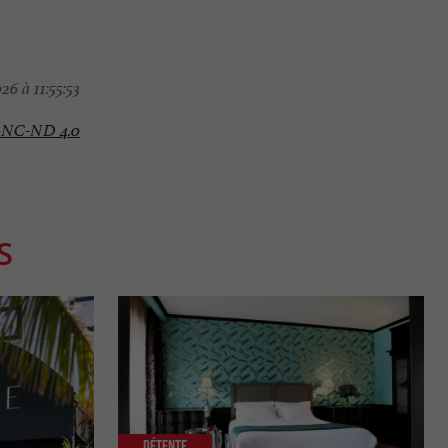
6 à 11:55:53
-NC-ND 4.0
S
Détente