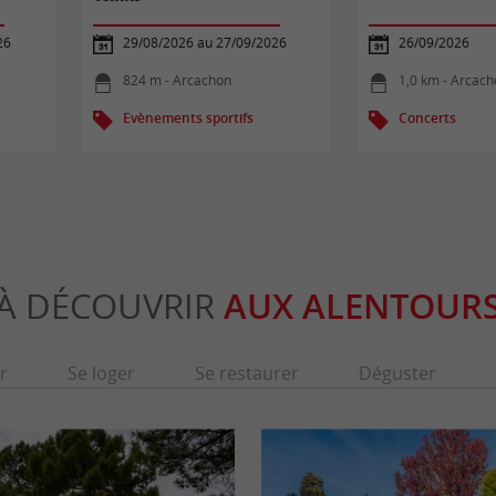
26
29/08/2026 au 27/09/2026
26/09/2026
824 m - Arcachon
1,0 km - Arcac
Evènements sportifs
Concerts
À DÉCOUVRIR
AUX ALENTOUR
r
Se loger
Se restaurer
Déguster