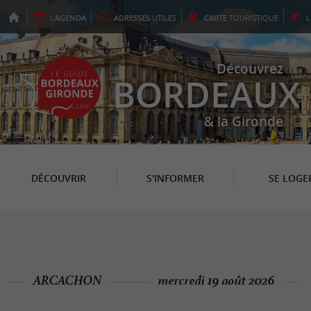
L'
AGENDA
ADRESSES
UTILES
CARTE
TOURISTIQUE
Découvrez
BORDEAUX
& la Gironde
DÉCOUVRIR
S'INFORMER
SE LOGE
ARCACHON
mercredi 19 août 2026