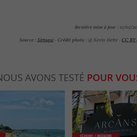
dernière mise à jour :
07/07/202
Source :
Crédit photo :
Sirtaqui
-
@ Kevin biette -
CC BY
NOUS AVONS TESTÉ
POUR VOU
Séjours / Weekend