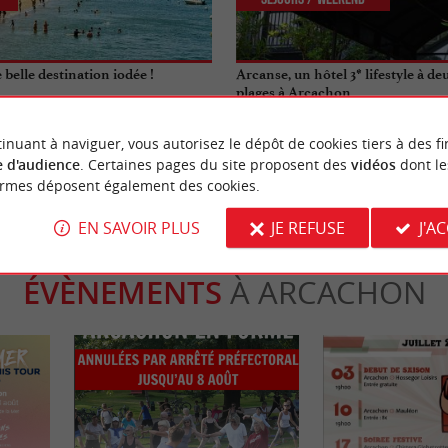
belle destination iodée !
Arcanse, un hôtel 3* lifestyle à de
plages à Arcachon
cachon
1,4 km - Arcachon
inuant à naviguer, vous autorisez le dépôt de cookies tiers à des fi
 d'audience
. Certaines pages du site proposent des
vidéos
dont le
ormes déposent également des cookies.
EN SAVOIR PLUS
JE REFUSE
J'A
ÉVÈNEMENTS
À ARCACHON