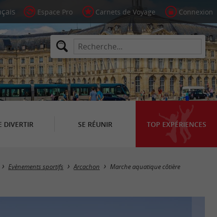
Espace Pro
Carnets de Voyage
Connexion
E DIVERTIR
SE RÉUNIR
TOP EXPÉRIENCES
Evènements sportifs
Arcachon
Marche aquatique côtière