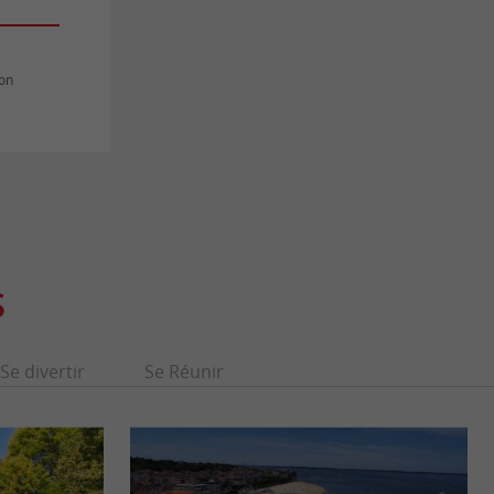
hon
S
Se divertir
Se Réunir