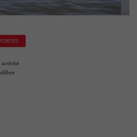
PORTIFS
activité
uilibre