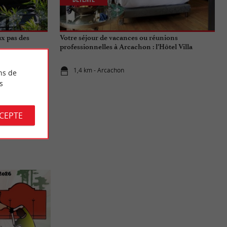
ux pas des
Votre séjour de vacances ou réunions
professionnelles à Arcachon : l’Hôtel Villa
Lamartine
1,4 km - Arcachon
ns de
s
CCEPTE