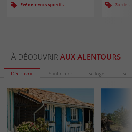
Evènements sportifs
Sorties
À DÉCOUVRIR
AUX ALENTOURS
Découvrir
S'informer
Se loger
Se r