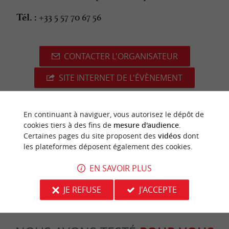
+33 5 57 70 67 56
Tél. :
CONTACTER L'ORGANISATEUR
SITE INTERNET DE L'ÉVÈNEMENT
En continuant à naviguer, vous autorisez le dépôt de
cookies tiers à des fins de
mesure d'audience
.
dernière mise à jour :
07/05/2026 à 06:17:31
Certaines pages du site proposent des
vidéos
dont
les plateformes déposent également des cookies.
Source :
Crédit photo :
Sirtaqui
-
© Charlotte Moutier -
EN SAVOIR PLUS
CC BY-NC-ND 4.0
JE REFUSE
J'ACCEPTE