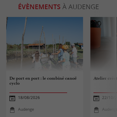
ÉVÈNEMENTS
À AUDENGE
De port en port : le combiné canoë
Atelier cré
cyclo
18/08/2026
22/10/
Audenge
Audeng