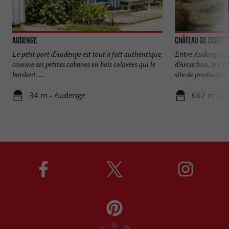
Audenge
Château de Certes
Le petit port d’Audenge est tout à fait authentique,
Entre Audenge et
comme ses petites cabanes en bois colorées qui le
d’Arcachon, le Ch
bordent. ...
site de production 
34 m - Audenge
667 m - A