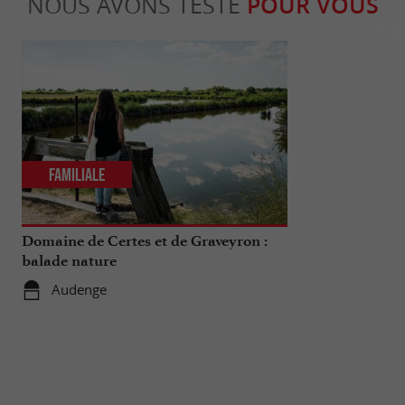
NOUS AVONS TESTÉ
POUR VOUS
Familiale
Sportive
Domaine de Certes et de Graveyron :
Bassin Aventu
balade nature
pour petits e
Audenge
6,9 km - 