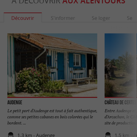
À DÉCOUVRIR
AUX ALENTOURS
Découvrir
S'informer
Se loger
Se r
Audenge
Château de Certes
Le petit port d’Audenge est tout à fait authentique,
Entre Audenge et
comme ses petites cabanes en bois colorées qui le
d’Arcachon, le Ch
bordent. ...
site de production 
1,3 km - Audenge
1,5 km - 