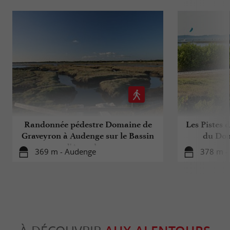
Randonnée pédestre Domaine de
Les Pistes 
Graveyron à Audenge sur le Bassin
du Dom
d'Arcachon ‎
369 m - Audenge
378 m -