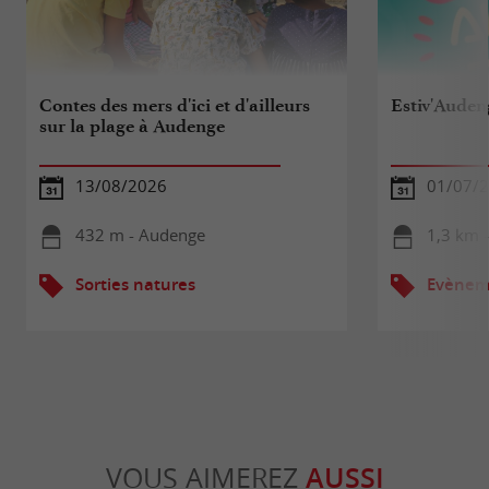
Contes des mers d'ici et d'ailleurs
Estiv'Auden
sur la plage à Audenge
13/08/2026
01/07/2
432 m - Audenge
1,3 km 
Sorties natures
Evèneme
VOUS AIMEREZ
AUSSI