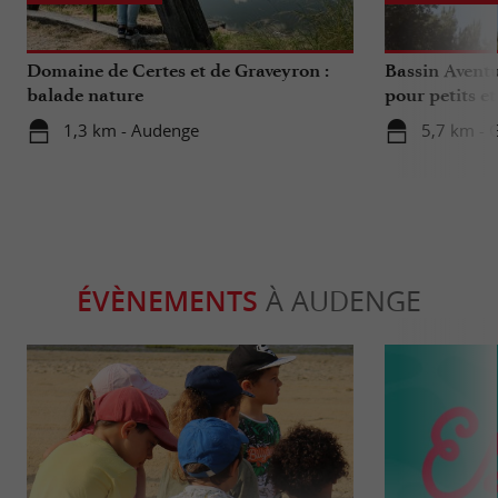
Domaine de Certes et de Graveyron :
Bassin Aventu
balade nature
pour petits e
1,3 km - Audenge
5,7 km - 
ÉVÈNEMENTS
À AUDENGE