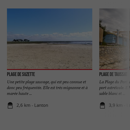
Plage de Suzette
Plage de Taussat
Une petite plage sauvage, qui est peu connue et
La Plage du Port d
donc peu fréquentée. Elle est très mignonne et à
port ostréicole. El
marée haute ...
sable blanc et ...
2,6 km - Lanton
3,9 km - L