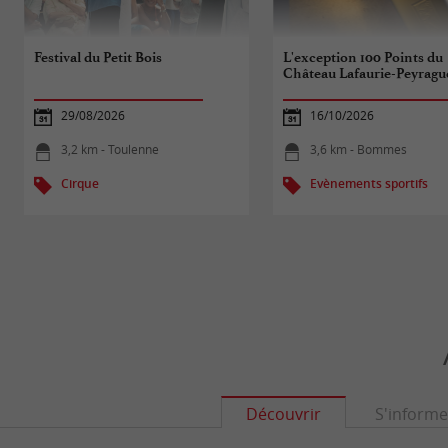
Festival du Petit Bois
L'exception 100 Points du
Château Lafaurie-Peyragu
29/08/2026
16/10/2026
3,2 km - Toulenne
3,6 km - Bommes
Cirque
Evènements sportifs
Découvrir
S'informe