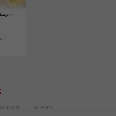
dange au
nes
s
S
Se divertir
Se Réunir