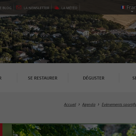
LE
BLOG
LA
NEWSLETTER
LA
MÉTÉO
R
SE RESTAURER
DÉGUSTER
S
Accueil
Agenda
Evènements sportif