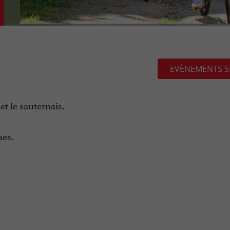
EVÈNEMENTS S
t le sauternais.
ues.