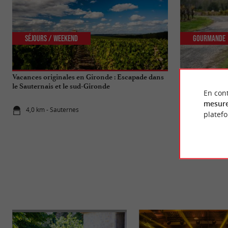
Séjours / Weekend
Gourmande
Vacances originales en Gironde : Escapade dans
Élaboration et
le Sauternais et le sud-Gironde
En cont
mesure
4,0 km - Sauternes
4,0 km - Sa
platef