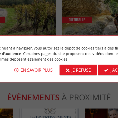
Culturelle
 dégustation de vin Sauternes
Sainte-Croix-du-Mont visite insoli
falaises d’huitres fossilisées
inuant à naviguer, vous autorisez le dépôt de cookies tiers à des fi
 d'audience
. Certaines pages du site proposent des
vidéos
dont le
uternes
6,1 km - Sainte-Croix-du-Mont
ormes déposent également des cookies.
EN SAVOIR PLUS
JE REFUSE
J'A
ÉVÈNEMENTS
À PROXIMITÉ