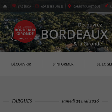
L'
AGENDA
ADRESSES
UTILES
CARTE
TOURISTIQUE
Découvrez
BORDEAUX
& la Gironde
DÉCOUVRIR
S'INFORMER
SE LOGE
FARGUES
samedi 23 mai 2026