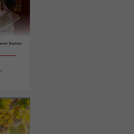
e avec Jeanne
ac