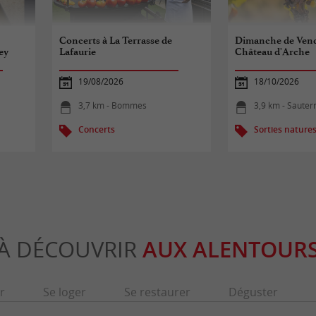
Concerts à La Terrasse de
Dimanche de Ven
ey
Lafaurie
Château d'Arche
19/08/2026
18/10/2026
3,7 km - Bommes
3,9 km - Sauter
Concerts
Sorties nature
À DÉCOUVRIR
AUX ALENTOUR
r
Se loger
Se restaurer
Déguster