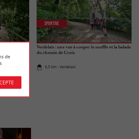
Sportive
te de ses
Verdelais : une vue à couper le souffle et la balade
du chemin de Croix
ns de
s
6,5 km - Verdelais
CCEPTE