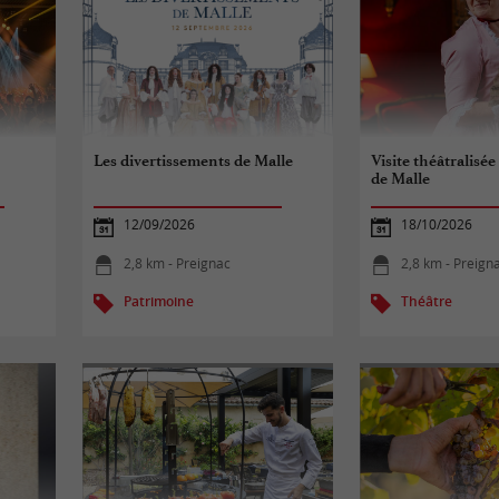
Les divertissements de Malle
Visite théâtralisé
de Malle
12/09/2026
18/10/2026
2,8 km - Preignac
2,8 km - Preign
Patrimoine
Théâtre