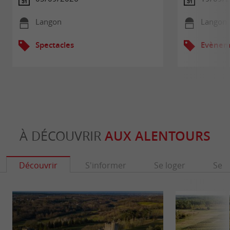
Langon
Langon
Spectacles
Evèneme
À DÉCOUVRIR
AUX ALENTOURS
Découvrir
S'informer
Se loger
Se r