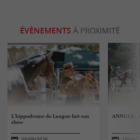
ÉVÈNEMENTS
À PROXIMITÉ
L'hippodrome de Langon fait son
ANNULE - C
show
05/09/2026
19/09/