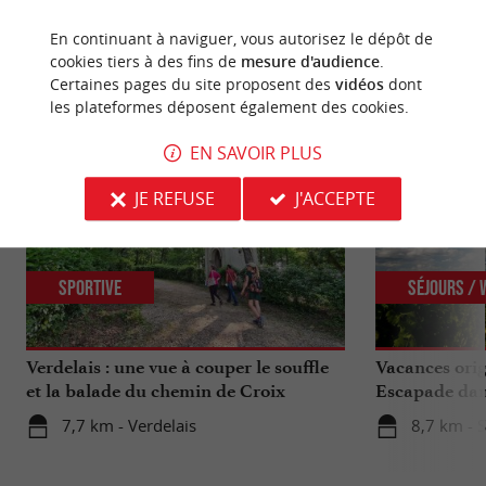
En continuant à naviguer, vous autorisez le dépôt de
cookies tiers à des fins de
mesure d'audience
.
NOUS AVONS TESTÉ
POUR VOUS
Certaines pages du site proposent des
vidéos
dont
les plateformes déposent également des cookies.
EN SAVOIR PLUS
JE REFUSE
J'ACCEPTE
Sportive
Séjours /
Verdelais : une vue à couper le souffle
Vacances orig
et la balade du chemin de Croix
Escapade dans
Gironde
7,7 km - Verdelais
8,7 km - 