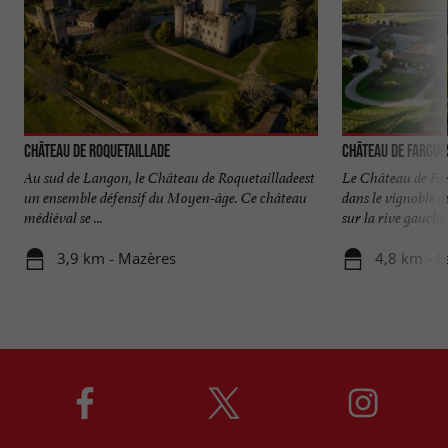
Château de Roquetaillade
Château de Fargue
Au sud de Langon, le Château de Roquetailladeest
Le Château de Far
un ensemble défensif du Moyen-âge. Ce château
dans le vignoble 
médiéval se ...
sur la rive gauche .
3,9 km - Mazères
4,8 km - F