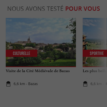
NOUS AVONS TESTÉ
POUR VOUS
Culturelle
Sportive
Visite de la Cité Médiévale de Bazas
Les plus bell
6,6 km - Bazas
6,6 km - 