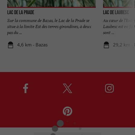
Lac de la Prade
Lac de Laubesc
Sur la commune de Bazas, le Lac de la Prade se
Au cœur de l’Entre
situe à la limite Est des terres girondines, à deux
Laubesc est en fait
pas du ...
sont ...
4,6 km - Bazas
29,2 km - 