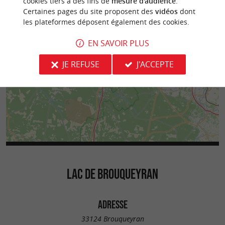
cookies tiers à des fins de
mesure d'audience
.
Certaines pages du site proposent des
vidéos
dont
les plateformes déposent également des cookies.
EN SAVOIR PLUS
JE REFUSE
J'ACCEPTE
LAC DE BROUQUEYRAN
ADRESSE
33124 Brouqueyran