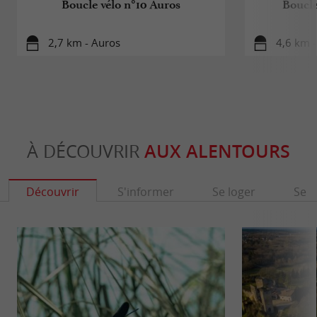
Boucle vélo n°10 Auros
Boucle
2,7 km - Auros
4,6 km -
À DÉCOUVRIR
AUX ALENTOURS
Découvrir
S'informer
Se loger
Se r