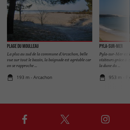
Plage du Moulleau
Pyla-sur-Mer
La plus au sud de la commune d'Arcachon, belle
Pyla-sur-Mer est 
vue sur tout le bassin, la baignade est agréable car
visiteurs grâce à 
on se rapproche ...
la dune du ...
193 m - Arcachon
953 m - P