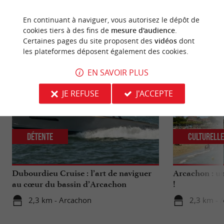
En continuant à naviguer, vous autorisez le dépôt de
cookies tiers à des fins de
mesure d'audience
.
NOUS AVONS TESTÉ
POUR VOUS
Certaines pages du site proposent des
vidéos
dont
les plateformes déposent également des cookies.
EN SAVOIR PLUS
JE REFUSE
J'ACCEPTE
Détente
Culturell
Dubourdieu Cruise : l’art de naviguer
Arcachon : un
au cœur du bassin d’Arcachon
!
2,3 km - Arcachon
2,3 km - 