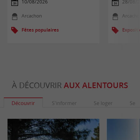
10/08/2026
28/08/
Arcachon
Arcacho
Fêtes populaires
Exposit
À DÉCOUVRIR
AUX ALENTOURS
Découvrir
S'informer
Se loger
Se r