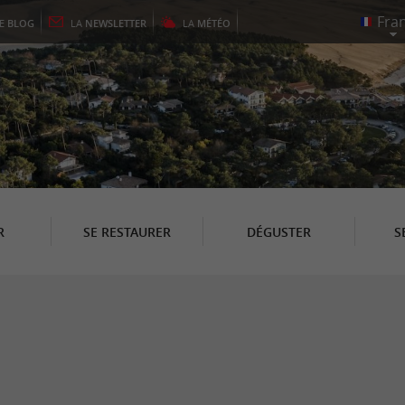
LE
BLOG
LA
NEWSLETTER
LA
MÉTÉO
R
SE RESTAURER
DÉGUSTER
S