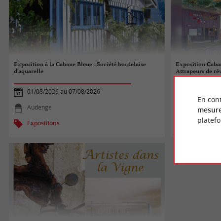
Exposition à la Cabane Bleue : Société bordelaise
Exposition Caban
d'aquarelle
Attrapeurs de rê
01/08/2026 au 07/08/2026
01/08/2026
En cont
Audenge
Lanton
mesure
platef
Expositions
Exposition