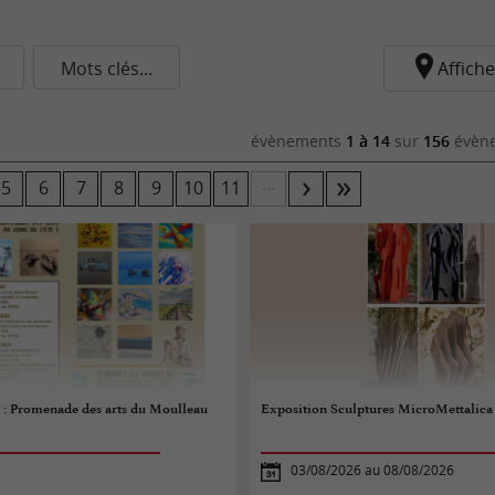
Mots clés...
Affiche
évènements
1 à 14
sur
156
évène
...
5
6
7
8
9
10
11
s : Promenade des arts du Moulleau
Exposition Sculptures MicroMettalica
03/08/2026 au 08/08/2026