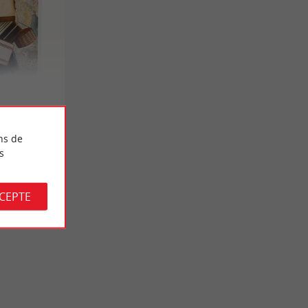
ns de
s
CCEPTE