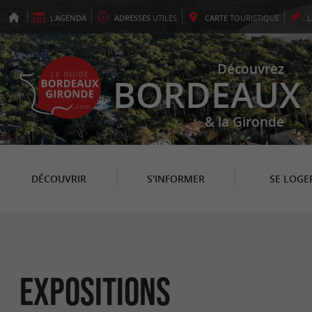
L'
AGENDA
ADRESSES
UTILES
CARTE
TOURISTIQUE
Découvrez
BORDEAUX
& la Gironde
DÉCOUVRIR
S'INFORMER
SE LOGE
Expositions