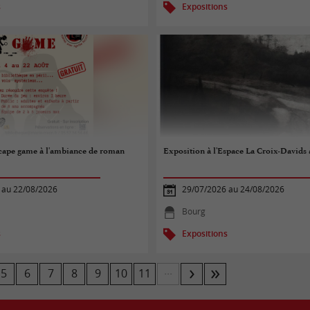
s
Expositions
scape game à l'ambiance de roman
Exposition à l'Espace La Croix-Davids
 au 22/08/2026
29/07/2026 au 24/08/2026
Bourg
s
Expositions
...
5
6
7
8
9
10
11