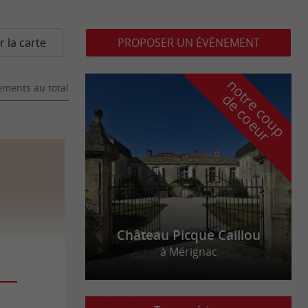
r la carte
PROPOSER UN ÉVÈNEMENT
n
o
t
e
c
o
u
p
e
c
o
e
u
ments au total
r
d
r
Château Picque Caillou
à Mérignac