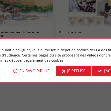
e des Arts :Anouk Sarr et les
Miroirs de l'âme
ves
 au 07/08/2026
03/08/2026 au 09/08/2026
inuant à naviguer, vous autorisez le dépôt de cookies tiers à des fi
La Teste-de-Buch
 d'audience
. Certaines pages du site proposent des
vidéos
dont le
ormes déposent également des cookies.
s
Expositions
EN SAVOIR PLUS
JE REFUSE
J'A