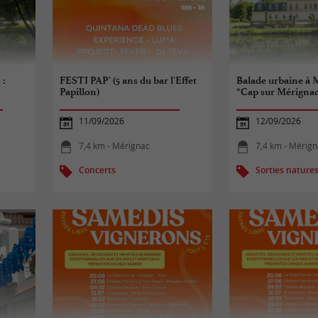
 :
FESTI PAP' (5 ans du bar l'Effet
Balade urbaine à 
Papillon)
“Cap sur Mérignac
11/09/2026
12/09/2026
7,4 km - Mérignac
7,4 km - Mérig
Concerts
Sorties nature