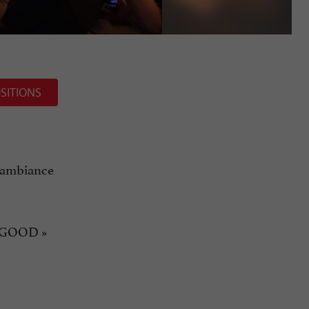
SITIONS
 l’ambiance
EL GOOD »