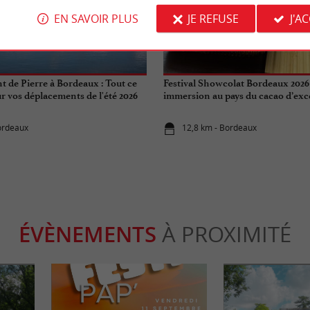
EN SAVOIR PLUS
JE REFUSE
J'A
Gourmande
t de Pierre à Bordeaux : Tout ce
Festival Showcolat Bordeaux 2026
r vos déplacements de l'été 2026
immersion au pays du cacao d’exc
ordeaux
12,8 km - Bordeaux
ÉVÈNEMENTS
À PROXIMITÉ