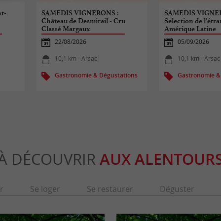
t-
SAMEDIS VIGNERONS :
SAMEDIS VIGNER
Château de Desmirail - Cru
Selection de l'étra
Classé Margaux
Amérique Latine
22/08/2026
05/09/2026
10,1 km - Arsac
10,1 km - Arsac
Gastronomie & Dégustations
Gastronomie &
À DÉCOUVRIR
AUX ALENTOUR
r
Se loger
Se restaurer
Déguster