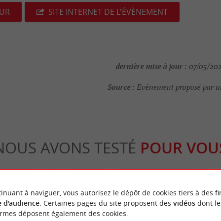
EUR
SITE INTERNET DE L'ÉVÈNEMENT
dernière mise à jour :
07/05/202
Source :
Evènement proposé par un
NOUS AVONS TESTÉ
POUR VOU
inuant à naviguer, vous autorisez le dépôt de cookies tiers à des fi
 d'audience
. Certaines pages du site proposent des
vidéos
dont le
ormes déposent également des cookies.