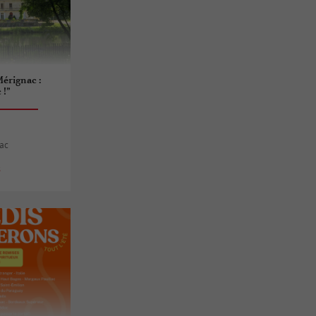
Mérignac :
 !”
nac
s