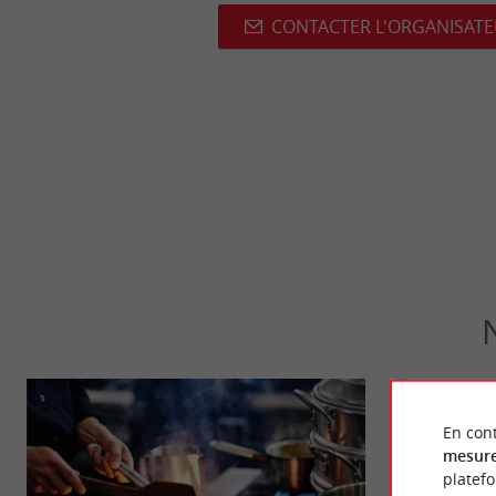
CONTACTER L'ORGANISAT
En cont
mesure
platef