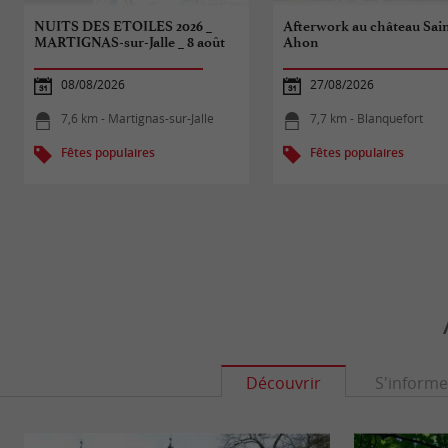
NUITS DES ETOILES 2026 _
Afterwork au château Sain
MARTIGNAS-sur-Jalle _ 8 août
Ahon
08/08/2026
27/08/2026
7,6 km - Martignas-sur-Jalle
7,7 km - Blanquefort
Fêtes populaires
Fêtes populaires
Découvrir
S'informe