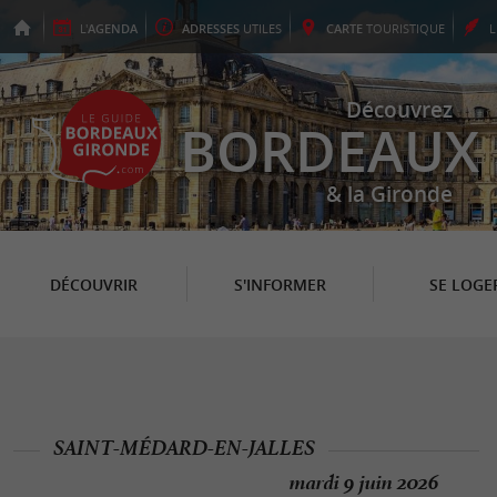
L'
AGENDA
ADRESSES
UTILES
CARTE
TOURISTIQUE
Découvrez
BORDEAUX
& la Gironde
DÉCOUVRIR
S'INFORMER
SE LOGE
SAINT-MÉDARD-EN-JALLES
mardi 9 juin 2026