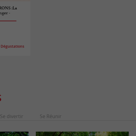
ONS :La
nger -
 Dégustations
S
Se divertir
Se Réunir