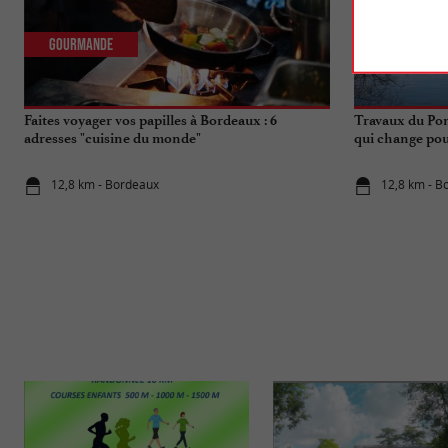
Gourmande
Actualités
Faites voyager vos papilles à Bordeaux : 6
Travaux du Pon
adresses "cuisine du monde"
qui change pou
12,8 km - Bordeaux
12,8 km - B