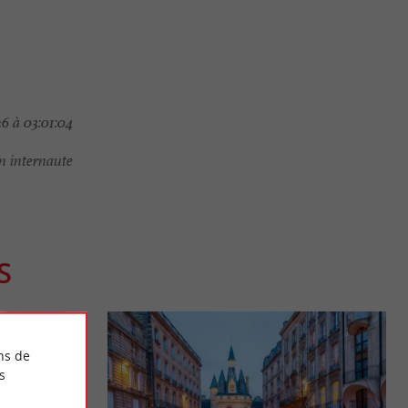
6 à 03:01:04
 internaute
S
ns de
s