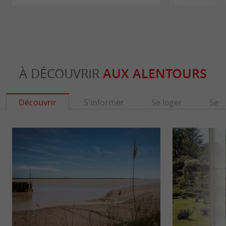
À DÉCOUVRIR
AUX ALENTOURS
Découvrir
S'informer
Se loger
Se r