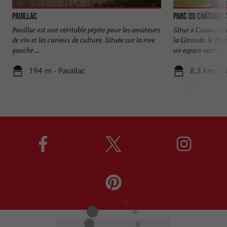
Pauillac
Parc du Château 
Pauillac est une véritable pépite pour les amateurs
Situé à Cussac-Fo
de vin et les curieux de culture. Située sur la rive
la Gironde, le Pa
gauche ...
un espace vert ...
194 m - Pauillac
8,3 km - 