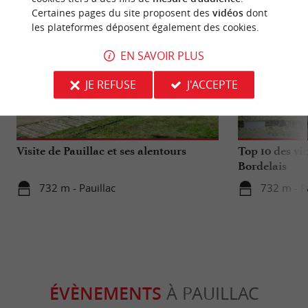
Certaines pages du site proposent des
vidéos
dont
les plateformes déposent également des cookies.
EN SAVOIR PLUS
JE REFUSE
J'ACCEPTE
Gourmande
Gourmand
Visite de Pauillac et ses alentours
Top 10 des vis
Bordelais
732 m - Pauillac
732 m - P
ÉVÈNEMENTS
À PAUILLAC