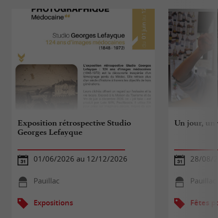
Exposition rétrospective Studio
Un jour, un
Georges Lefayque
01/06/2026 au 12/12/2026
28/08/2
Pauillac
Pauillac
Expositions
Fêtes p