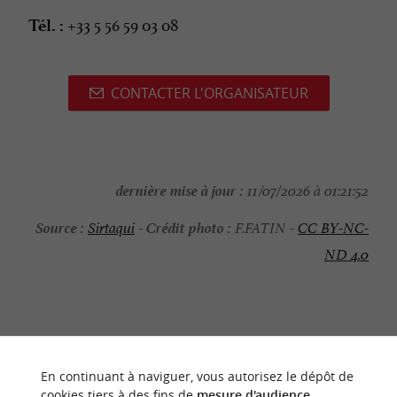
+33 5 56 59 03 08
Tél. :
CONTACTER L'ORGANISATEUR
dernière mise à jour :
11/07/2026 à 01:21:52
Source :
Crédit photo :
Sirtaqui
-
F.FATIN -
CC BY-NC-
ND 4.0
NOUS AVONS TESTÉ
POUR VOUS
En continuant à naviguer, vous autorisez le dépôt de
cookies tiers à des fins de
mesure d'audience
.