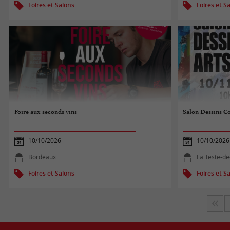
Foires et Salons
Foires et S
Foire aux seconds vins
Salon Dessins Co
10/10/2026
10/10/2026
Bordeaux
La Teste-d
Foires et Salons
Foires et S