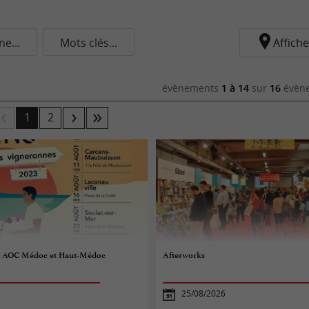
e...
Mots clés...
Affiche
évènements
1 à 14
sur
16
évène
1
2
 – AOC Médoc et Haut-Médoc
Afterworks
25/08/2026