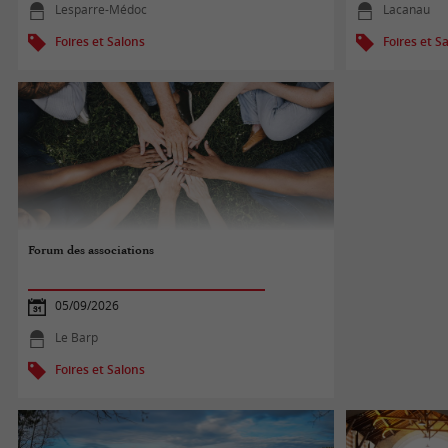
Lesparre-Médoc
Lacanau
Foires et Salons
Foires et S
Forum des associations
05/09/2026
Le Barp
Foires et Salons