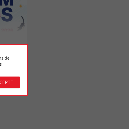
ns de
s
CCEPTE