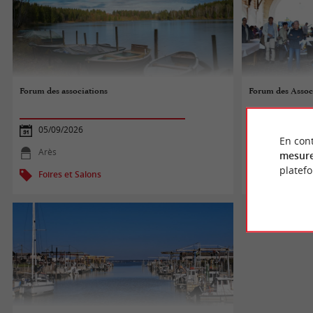
Forum des associations
Forum des Assoc
05/09/2026
05/09/2026
En cont
Arès
Bazas
mesure
platef
Foires et Salons
Foires et S