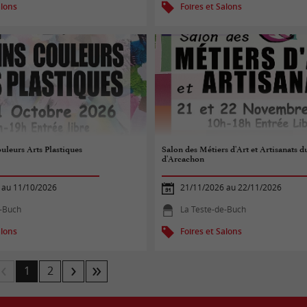
alons
Foires et Salons
uleurs Arts Plastiques
Salon des Métiers d'Art et Artisanats d
d'Arcachon
 au 11/10/2026
21/11/2026 au 22/11/2026
e-Buch
La Teste-de-Buch
alons
Foires et Salons
1
2