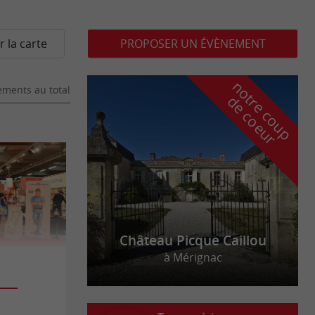
r la carte
PROPOSER UN ÉVÈNEMENT
n
o
t
e
c
o
u
p
e
c
o
e
u
ments au total
r
d
r
Château Picque Caillou
à Mérignac