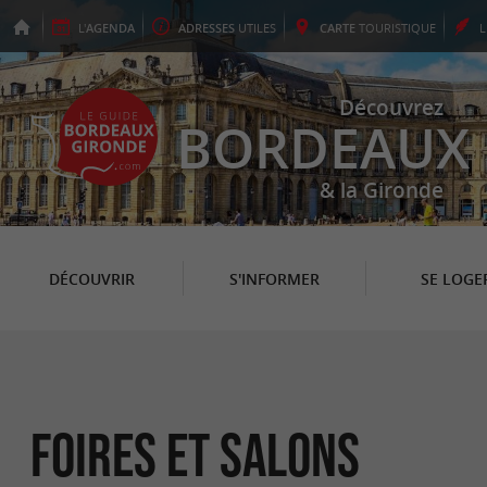
L'
AGENDA
ADRESSES
UTILES
CARTE
TOURISTIQUE
Découvrez
BORDEAUX
& la Gironde
DÉCOUVRIR
S'INFORMER
SE LOGE
Foires et Salons