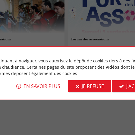
iations
Forum des associations
05/09/2026
inuant à naviguer, vous autorisez le dépôt de cookies tiers à des fi
Andernos-les-Bains
 d'audience
. Certaines pages du site proposent des
vidéos
dont le
ormes déposent également des cookies.
alons
Foires et Salons
EN SAVOIR PLUS
JE REFUSE
J'A