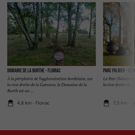
Domaine de la Burthe - Floirac
Parc Palmer - Ce
À la périphérie de l’agglomération bordelaise, sur
Le Parc Palmer de 
la rive droite de la Garonne, le Domaine de la
la rive droite de la
Burth est un ...
4,8 km - Floirac
7,5 km - 