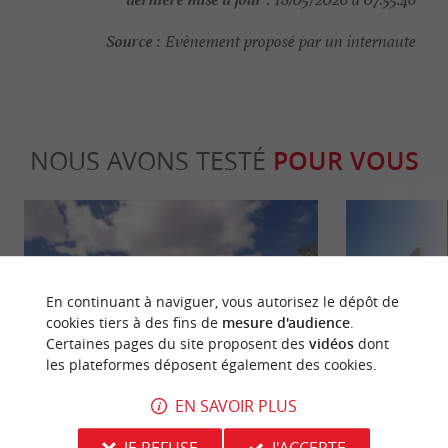
Source :
Evènement proposé par un internaute
NOUS AVONS TESTÉ
POUR VOUS
En continuant à naviguer, vous autorisez le dépôt de
cookies tiers à des fins de
mesure d'audience
.
Certaines pages du site proposent des
vidéos
dont
Séjours / Weekend
Culturell
les plateformes déposent également des cookies.
EN SAVOIR PLUS
Château la Chèze, un hôtel-restaurant
Un musée uni
3* de prestige aux portes de Bordeaux
visiter près 