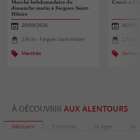
Marché hebdomadaire du
Courir à Ca
dimanche matin à Fargues-Saint-
Hilaire
20/09/2026
06/09/
236 m - Fargues-Saint-Hilaire
2,5 km 
Marchés
Sorties
À DÉCOUVRIR
AUX ALENTOURS
Découvrir
S'informer
Se loger
Se r