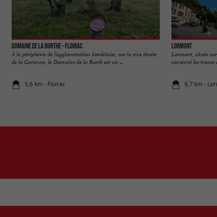
Domaine de la Burthe - Floirac
Lormont
À la périphérie de l’agglomération bordelaise, sur la rive droite
Lormont, située sur 
de la Garonne, le Domaine de la Burth est un ...
conservé les traces d
5,6 km - Floirac
6,7 km - Lo