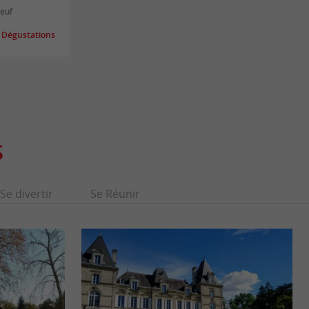
oeuf
 Dégustations
S
Se divertir
Se Réunir