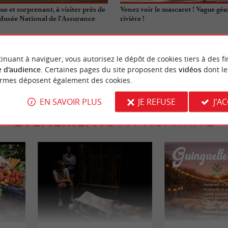
e et surprenant, à visiter près de
Venez voir le mascaret ! Vague géa
Musée National de l’Assurance
rivière !
rmont
10,8 km - Vayres
inuant à naviguer, vous autorisez le dépôt de cookies tiers à des fi
 d'audience
. Certaines pages du site proposent des
vidéos
dont le
ormes déposent également des cookies.
EN SAVOIR PLUS
JE REFUSE
J'A
ÉVÈNEMENTS
À PROXIMITÉ