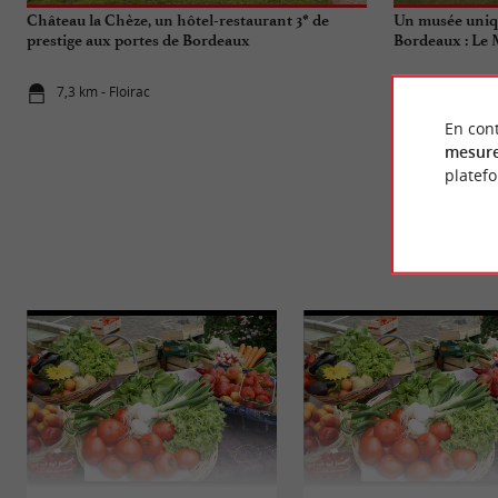
Château la Chèze, un hôtel-restaurant 3* de
Un musée uniqu
prestige aux portes de Bordeaux
Bordeaux : Le 
Maladie
7,3 km - Floirac
7,3 km - Lo
En cont
mesure
platef