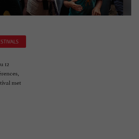
ESTIVALS
u 12
férences,
tival met