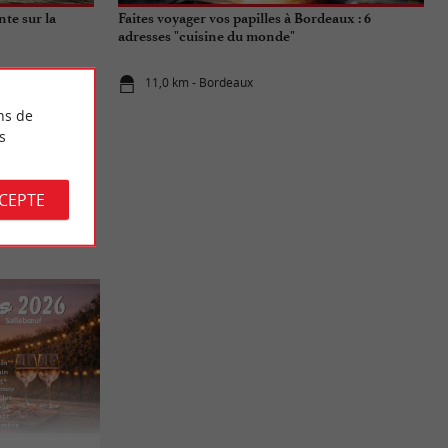
nte sur la
Faites voyager vos papilles à Bordeaux : 6
adresses "cuisine du monde"
11,0 km - Bordeaux
ns de
s
CCEPTE