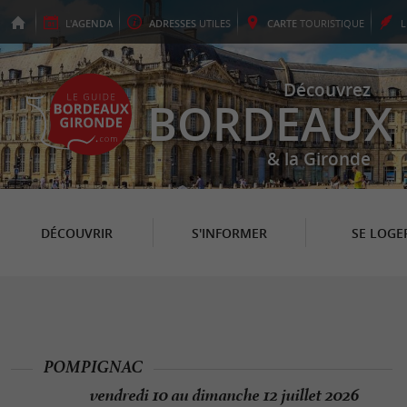
L'
AGENDA
ADRESSES
UTILES
CARTE
TOURISTIQUE
Découvrez
BORDEAUX
& la Gironde
DÉCOUVRIR
S'INFORMER
SE LOGE
POMPIGNAC
vendredi 10 au dimanche 12 juillet 2026