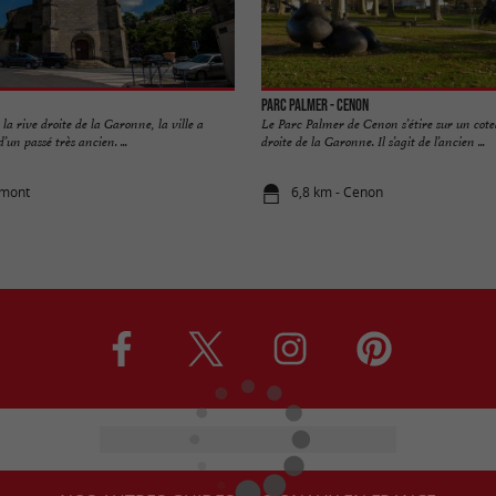
Parc Palmer - Cenon
la rive droite de la Garonne, la ville a
Le Parc Palmer de Cenon s’étire sur un cotea
’un passé très ancien. ...
droite de la Garonne. Il s’agit de l’ancien ...
rmont
6,8 km - Cenon