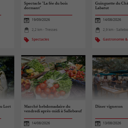
Spectacle "La fée du bois
Guinguette du Châ
dormant"
Labatut
19/09/2026
14/08/2026
2,2 km - Tresses
2,9 km - Salleb
Spectacles
Gastronomie &
du Lort
Marché hebdomadaire du
Diner vigneron
vendredi après-midi à Sallebœuf
14/08/2026
13/08/2026