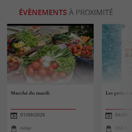
ÉVÈNEMENTS
À PROXIMITÉ
Marché du mardi
Les petis ma
01/09/2026
04/09/
Aillas
358 m - 