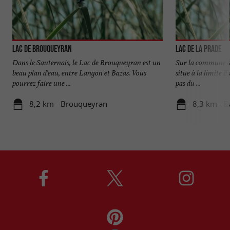
Lac de Brouqueyran
Lac de la Prade
Dans le Sauternais, le Lac de Brouqueyran est un
Sur la commune de
beau plan d’eau, entre Langon et Bazas. Vous
situe à la limite E
pourrez faire une ...
pas du ...
8,2 km - Brouqueyran
8,3 km - B