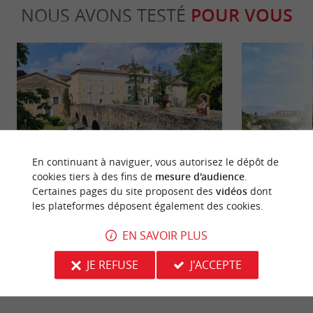
NOUS AVONS TESTÉ
POUR VOUS
Culturelle
Culturell
En continuant à naviguer, vous autorisez le dépôt de
cookies tiers à des fins de
mesure d'audience
.
Certaines pages du site proposent des
vidéos
dont
Une balade à Pondaurat et sa
Visite de la 
les plateformes déposent également des cookies.
commanderie Saint-Antoine fortifiée
EN SAVOIR PLUS
7,2 km - Pondaurat
11,9 km -
JE REFUSE
J'ACCEPTE