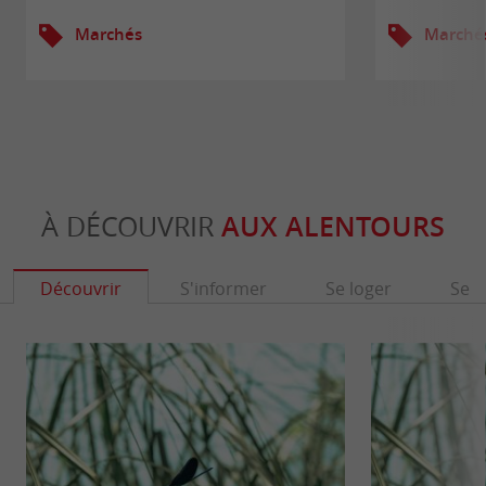
Marchés
Marché
À DÉCOUVRIR
AUX ALENTOURS
Découvrir
S'informer
Se loger
Se r