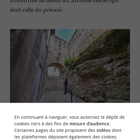
était celle du prieuré.
En continuant à naviguer, vous autorisez le dépôt de
cookies tiers à des fins de
mesure d'audience
.
La porte du Sault, la seule qui est intacte de
Certaines pages du site proposent des
vidéos
dont
l'époque des remparts
les plateformes déposent également des cookies.