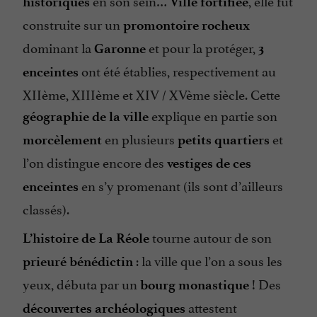
en son sein…
, elle fut
historiques
Ville fortifiée
construite sur un
promontoire rocheux
dominant la
et pour la protéger,
Garonne
3
ont été établies, respectivement au
enceintes
XIIème, XIIIème et XIV / XVème siècle. Cette
explique en partie son
géographie de la ville
en plusieurs
et
morcèlement
petits quartiers
l’on distingue encore des
vestiges de ces
en s’y promenant (ils sont d’ailleurs
enceintes
classés).
tourne autour de son
L’histoire de La Réole
: la ville que l’on a sous les
prieuré bénédictin
yeux, débuta par un
! Des
bourg monastique
attestent
découvertes archéologiques