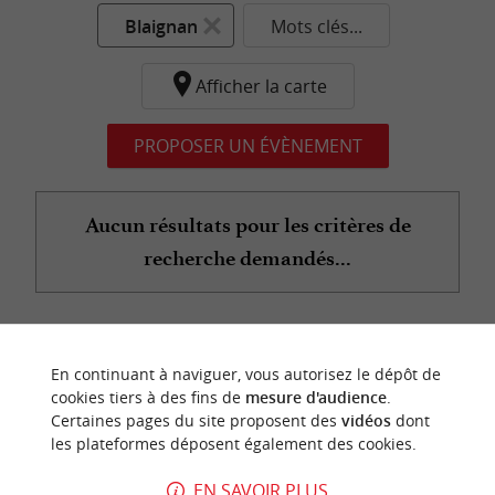
Blaignan
Mots clés...
Afficher la carte
PROPOSER UN ÉVÈNEMENT
Aucun résultats pour les critères de
recherche demandés...
n
o
t
e
c
o
u
p
e
c
o
e
u
En continuant à naviguer, vous autorisez le dépôt de
r
d
r
cookies tiers à des fins de
mesure d'audience
.
Certaines pages du site proposent des
vidéos
dont
les plateformes déposent également des cookies.
EN SAVOIR PLUS