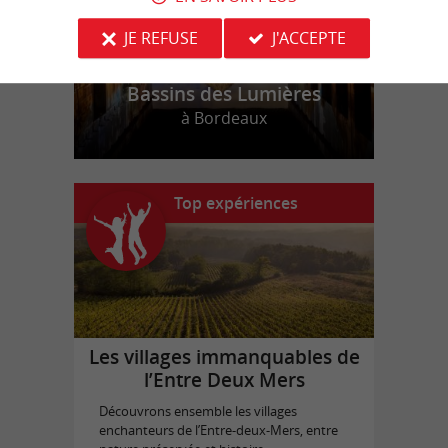
JE REFUSE
J'ACCEPTE
Bassins des Lumières
à Bordeaux
Top expériences
Les villages immanquables de
l’Entre Deux Mers
Découvrons ensemble les villages
enchanteurs de l’Entre-deux-Mers, entre