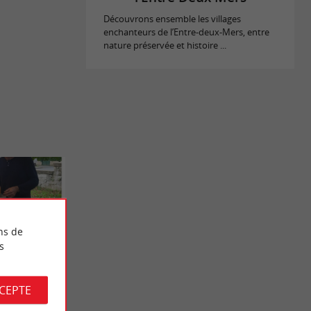
Découvrons ensemble les villages
enchanteurs de l’Entre-deux-Mers, entre
nature préservée et histoire ...
ns de
s
CCEPTE