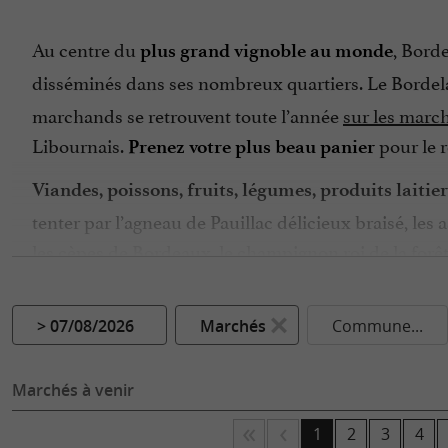
Au centre du
, Bord
plus grand vignoble au monde
disséminés dans ses nombreux quartiers. Le Bordelai
marchands se retrouvent toute l’année
sur les marc
Libournais.
pour le r
Prenez votre plus beau panier
Viandes, poissons, fruits, légumes, produits laitier
tenter par l’agneau de Pauillac délicieux braisé, les
les cèpes de Bordeaux, le champignon roi de la forê
gourmande et moelleuse composée de rhum et de va
les marchés attisent les
Lieu de vie et de rencontre,
> 07/08/2026
Marchés
Commune...
passionnés, ravis de vous faire déguster leur spéciali
partager astuces et recettes pour vous régaler. Peut-
Marchés à venir
Gironde, un tour de marché ne se termine pas sans un
1
2
3
4