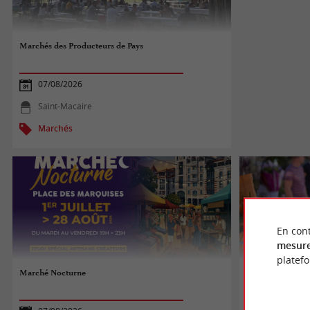
Marchés des Producteurs de Pays
07/08/2026
Saint-Macaire
Marchés
En cont
mesure
platef
Marché Nocturne
Marché d'Arcac