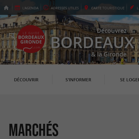
L'
AGENDA
ADRESSES
UTILES
CARTE
TOURISTIQUE
Découvrez
BORDEAUX
& la Gironde
DÉCOUVRIR
S'INFORMER
SE LOGE
Marchés