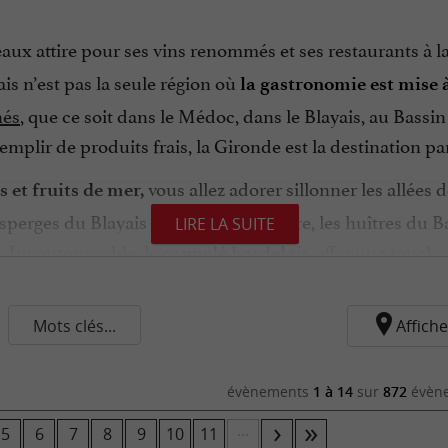
eaux attire pour ses vins renommés et ses restaurants à 
s n’est pas la seule région où
la gastronomie est mise 
hés
, que ce soit dans le Médoc, dans le Blayais, au Bass
emplir de produits frais, la Gironde est la destination par
vous allez adorer sillonner les allées
s et fruits de mer,
 asperges du Blayais à cuisiner au beurre, les huîtres du 
LIRE LA SUITE
t. Incontournable, le
offre une touche 
cannelé bordelais
nille.
 papilles entre les odeurs et les couleurs qui se dégagent
Mots clés...
Affiche
té.
Boucher, charcutier, poissonnier, fromager et même
être l’occasion de découvrir le secret de la sauce bordel
évènements
1 à 14
sur
872
évène
 verre de vin à main. Rouge, parfois blanc et rarement ro
...
5
6
7
8
9
10
11