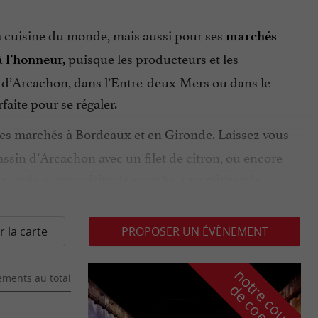
la cuisine du monde, mais aussi pour ses
marchés
puisque les producteurs et les
à l’honneur,
in d’Arcachon, dans l’Entre-deux-Mers ou dans le
faite pour se régaler.
 des marchés à Bordeaux et en Gironde. Laissez-vous
Bassin d’Arcachon avec un filet de citron, ou encore
sucrée à votre visite de marché, une pâtisserie
 des stands. Partez à la rencontre de producteurs
r la carte
PROPOSER UN ÉVÈNEMENT
ne refusent jamais de
 boulanger, les artisans
n
o
t
e
c
o
u
p
e
c
o
e
u
aise si réputée ? Évidement à Bordeaux ou en
ments au total
r
d
r
sé, il vient forcément de la région, que ce soit un