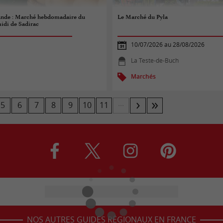
nde : Marché hebdomadaire du
Le Marché du Pyla
idi de Sadirac
10/07/2026 au 28/08/2026
La Teste-de-Buch
Marchés
...
5
6
7
8
9
10
11
NOS AUTRES GUIDES RÉGIONAUX EN FRANCE