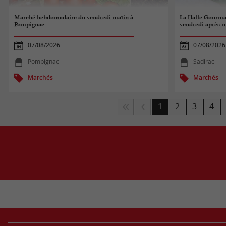
Marché hebdomadaire du vendredi matin à
La Halle Gourma
Pompignac
vendredi après-m
07/08/2026
07/08/2026
Pompignac
Sadirac
Marchés
Marchés
1
2
3
4