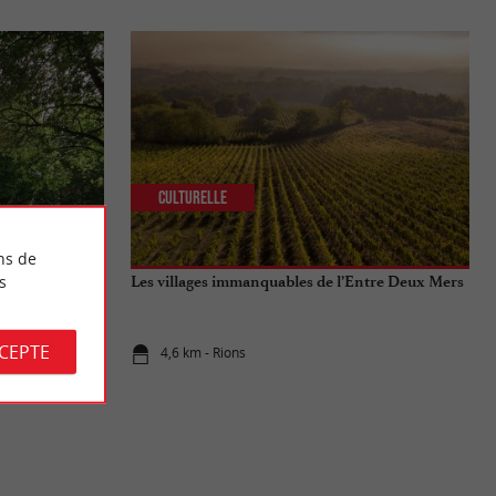
Culturelle
ns de
s
Les villages immanquables de l’Entre Deux Mers
CCEPTE
4,6 km - Rions