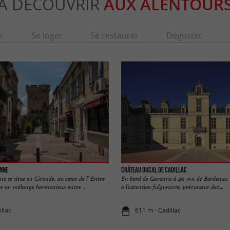
À DÉCOUVRIR
AUX ALENTOUR
r
Se loger
Se restaurer
Déguster
nne
Château Ducal de Cadillac
e se situe en Gironde, au cœur de l’ Entre-
En bord de Garonne à 40 mn de Bordeaux.
re un mélange harmonieux entre ...
à l’ascension fulgurante, précurseur des ...
llac
611 m - Cadillac