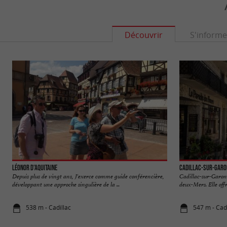
Découvrir
S'informe
Léonor d'Aquitaine
Cadillac-sur-Garo
Depuis plus de vingt ans, J'exerce comme guide conférencière,
Cadillac-sur-Garonn
développant une approche singulière de la ...
deux-Mers. Elle off
538 m - Cadillac
547 m - Cadi