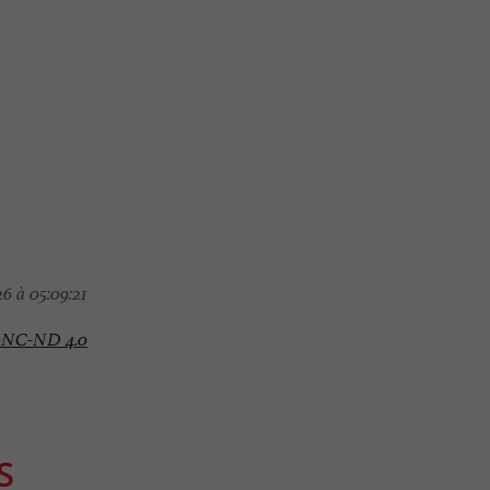
6 à 05:09:21
-NC-ND 4.0
S