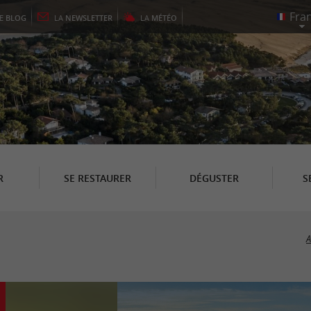
LE
BLOG
LA
NEWSLETTER
LA
MÉTÉO
R
SE RESTAURER
DÉGUSTER
S
A