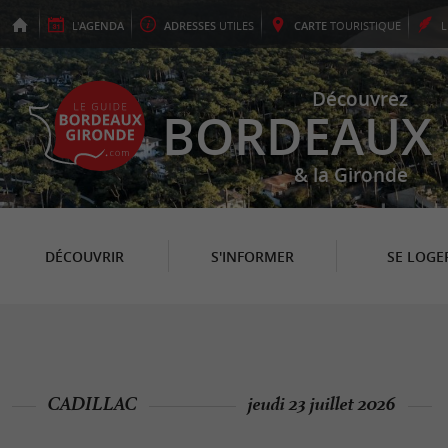
L'
AGENDA
ADRESSES
UTILES
CARTE
TOURISTIQUE
Découvrez
BORDEAUX
& la Gironde
DÉCOUVRIR
S'INFORMER
SE LOGE
CADILLAC
jeudi 23 juillet 2026