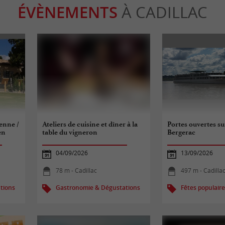
ÉVÈNEMENTS
À CADILLAC
enne /
Ateliers de cuisine et dîner à la
Portes ouvertes su
en
table du vigneron
Bergerac
04/09/2026
13/09/2026
78 m - Cadillac
497 m - Cadilla
tions
Gastronomie & Dégustations
Fêtes populair