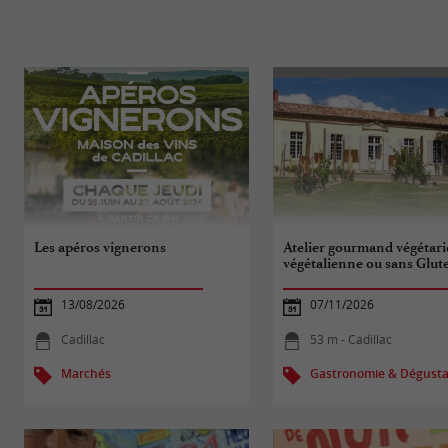
Les apéros vignerons
Atelier gourmand végétari
végétalienne ou sans Glut
13/08/2026
07/11/2026
Cadillac
53 m - Cadillac
Marchés
Gastronomie & Dégusta