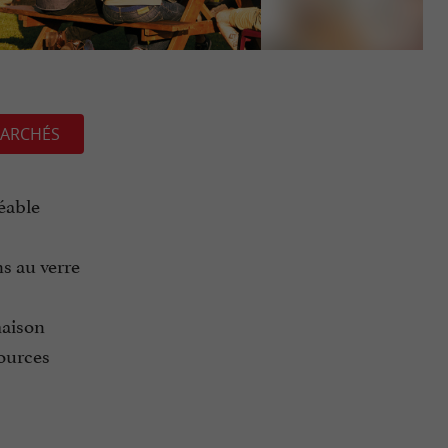
ARCHÉS
éable
ns au verre
maison
sources