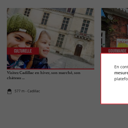
Culturelle
Gourmande
En cont
mesure
Visitez Cadillac en hiver, son marché, son
Musée et boutiq
château ...
l’apéritif de B
platef
577 m - Cadillac
3,6 km - Po