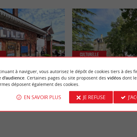
Culturelle
inuant à naviguer, vous autorisez le dépôt de cookies tiers à des fi
 d'audience
. Certaines pages du site proposent des
vidéos
dont le
ue : visitez la Maison Lillet,
Podensac : la ville aux 3 châteaux !
ordeaux par excellence
ormes déposent également des cookies.
EN SAVOIR PLUS
JE REFUSE
J'A
densac
3,6 km - Podensac