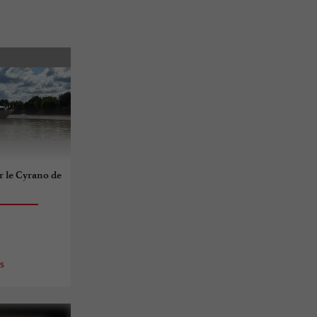
r le Cyrano de
c
es