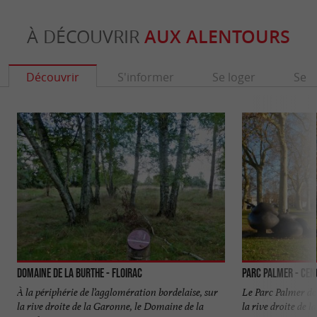
À DÉCOUVRIR
AUX ALENTOURS
Découvrir
S'informer
Se loger
Se r
Domaine de la Burthe - Floirac
Parc Palmer - Ce
À la périphérie de l’agglomération bordelaise, sur
Le Parc Palmer de 
la rive droite de la Garonne, le Domaine de la
la rive droite de la