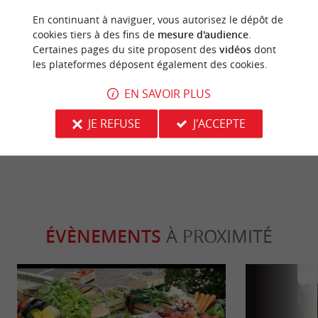
En continuant à naviguer, vous autorisez le dépôt de
cookies tiers à des fins de
mesure d'audience
.
Séjours / Weekend
Culturell
Certaines pages du site proposent des
vidéos
dont
les plateformes déposent également des cookies.
Château la Chèze, un hôtel-restaurant
Un musée uni
EN SAVOIR PLUS
3* de prestige aux portes de Bordeaux
visiter près 
National de 
JE REFUSE
J'ACCEPTE
6,2 km - Floirac
8,5 km - 
ÉVÈNEMENTS
À PROXIMITÉ