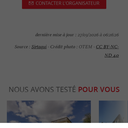
CONTACTER L'ORGANISATEUR
dernière mise à jour :
27/03/2026 à 06:26:26
Source :
Crédit photo :
Sirtaqui
-
OTEM -
CC BY-NC-
ND 4.0
NOUS AVONS TESTÉ
POUR VOUS