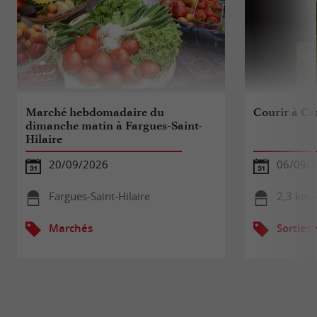
Marché hebdomadaire du
Courir à Ca
dimanche matin à Fargues-Saint-
Hilaire
20/09/2026
06/09/
Fargues-Saint-Hilaire
2,3 km 
Marchés
Sorties