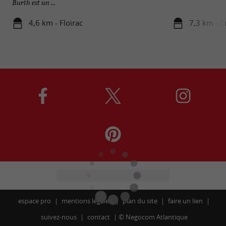
Burth est un ...
4,6 km - Floirac
7,3 km - 
espace pro
mentions légales
plan du site
faire un lien
suivez-nous
contact
©
Negocom Atlantique