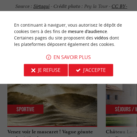
Source :
Crédit photo :
Sirtaqui
-
Pey la Tour -
CC BY-
NC-ND 4.0
En continuant à naviguer, vous autorisez le dépôt de
cookies tiers à des fins de
mesure d'audience
.
Certaines pages du site proposent des
vidéos
dont
les plateformes déposent également des cookies.
NOUS AVONS TESTÉ
POUR VOUS
EN SAVOIR PLUS
JE REFUSE
J'ACCEPTE
Sportive
Séjours /
Venez voir le mascaret ! Vague géante
Château Larte