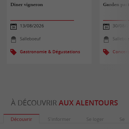
Diner vigneron
Garden part
13/08/2026
30/08/
Salleboeuf
Sallebo
Gastronomie & Dégustations
Concert
À DÉCOUVRIR
AUX ALENTOURS
Découvrir
S'informer
Se loger
Se r