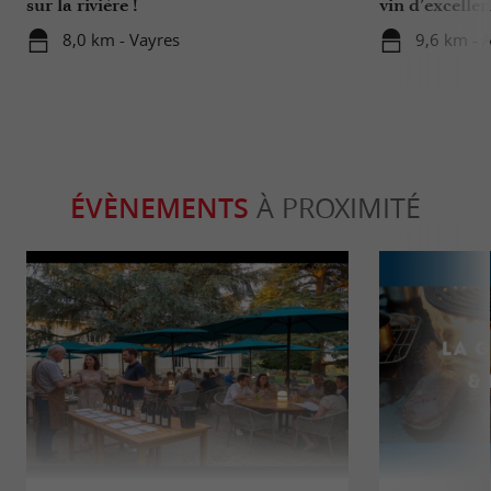
sur la rivière !
vin d’excelle
8,0 km - Vayres
9,6 km - 
ÉVÈNEMENTS
À PROXIMITÉ