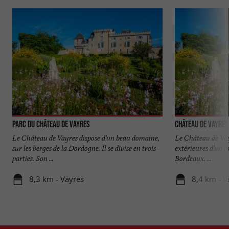
Parc du Château de Vayres
Château de Vayres
Le Château de Vayres dispose d’un beau domaine,
Le Château de Vayr
sur les berges de la Dordogne. Il se divise en trois
extérieures d’un m
parties. Son ...
Bordeaux. ...
8,3 km - Vayres
8,4 km - V