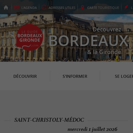
L'
AGENDA
ADRESSES
UTILES
CARTE
TOURISTIQUE
Découvrez
BORDEAUX
& la Gironde
DÉCOUVRIR
S'INFORMER
SE LOGE
SAINT-CHRISTOLY-MÉDOC
mercredi 1 juillet 2026