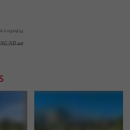
6 à 04:09:54
-NC-ND 4.0
S