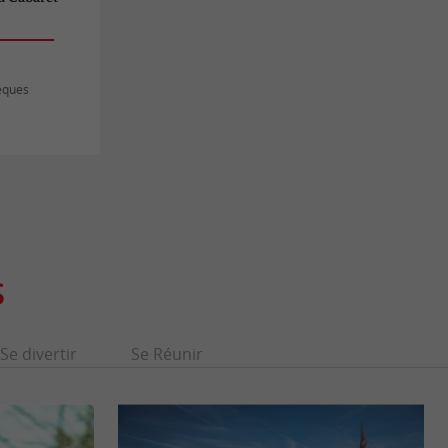
èques
S
Se divertir
Se Réunir