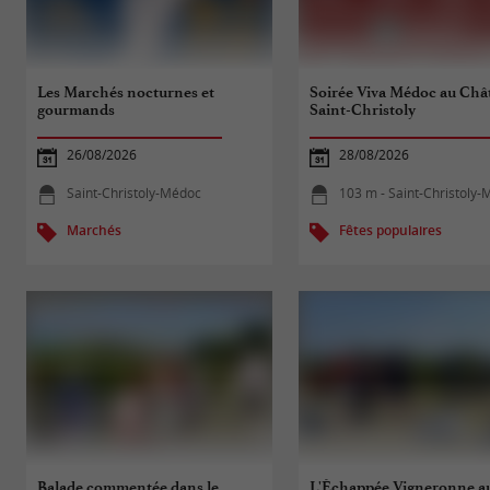
Les Marchés nocturnes et
Soirée Viva Médoc au Châ
gourmands
Saint-Christoly
26/08/2026
28/08/2026
Saint-Christoly-Médoc
103 m - Saint-Christoly
Marchés
Fêtes populaires
Balade commentée dans le
L'Échappée Vigneronne a