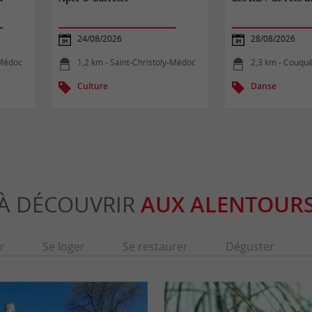
24/08/2026
28/08/2026
-Médoc
1,2 km - Saint-Christoly-Médoc
2,3 km - Couqu
Culture
Danse
À DÉCOUVRIR
AUX ALENTOUR
r
Se loger
Se restaurer
Déguster