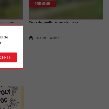
Gourmande
n monument
Visite de Pauillac et ses alentours
e
ns de
18,5 km - Pauillac
s
CCEPTE