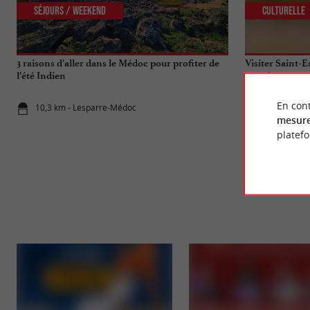
Séjours / Weekend
Culturelle
3 raisons d’aller dans le Médoc pour profiter de
Visiter Saint-
l’été Indien
grands crus so
En cont
10,3 km - Lesparre-Médoc
11,0 km - S
mesure
platef