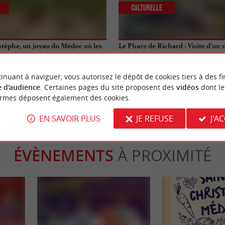
Culturelle
Estèphe, un joyau du Médoc où les
Le Phare de Richard : Visite d’u
nt à l’honneur
emblématique de la vie Médocain
inuant à naviguer, vous autorisez le dépôt de cookies tiers à des fi
aint-Estèphe
11,8 km - Jau-Dignac-et-Loirac
 d'audience
. Certaines pages du site proposent des
vidéos
dont le
ormes déposent également des cookies.
EN SAVOIR PLUS
JE REFUSE
J'A
ÉVÈNEMENTS
À PROXIMITÉ