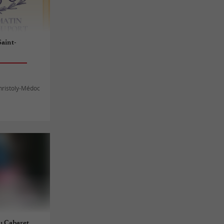
Saint-
hristoly-Médoc
du Cabaret