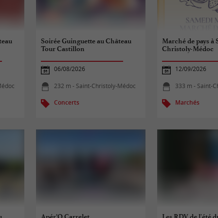
teau
Soirée Guinguette au Château
Marché de pays à 
Tour Castillon
Christoly-Médoc
06/08/2026
12/09/2026
-Médoc
232 m - Saint-Christoly-Médoc
333 m - Saint-C
Concerts
Marchés
u
Apér’O Carrelet
Les RDV de l'été 