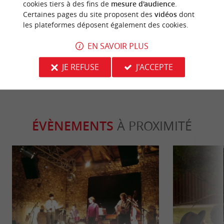
cookies tiers à des fins de
mesure d'audience
.
Certaines pages du site proposent des
vidéos
dont
Sainte-Foy-la-Grande
La Bataille de
les plateformes déposent également des cookies.
historique so
EN SAVOIR PLUS
5,6 km - Sainte-Foy-la-Grande
16,5 km - 
JE REFUSE
J'ACCEPTE
ÉVÈNEMENTS
À PROXIMITÉ