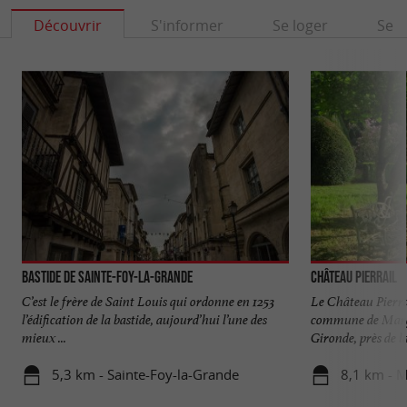
Découvrir
S'informer
Se loger
Se r
Bastide de Sainte-Foy-la-Grande
Château Pierrail
C’est le frère de Saint Louis qui ordonne en 1253
Le Château Pierral
l’édification de la bastide, aujourd’hui l’une des
commune de Margu
mieux ...
Gironde, près de la 
5,3 km - Sainte-Foy-la-Grande
8,1 km - 