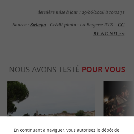
dernière mise à jour :
29/06/2026 à 10:02:31
Source :
Crédit photo :
Sirtaqui
-
La Bergerie RTS. -
CC
BY-NC-ND 4.0
NOUS AVONS TESTÉ
POUR VOUS
Culturelle
Familiale
En continuant à naviguer, vous autorisez le dépôt de