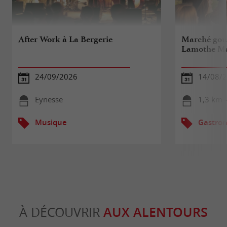
After Work à La Bergerie
Marché gou
Lamothe M
24/09/2026
14/08/
Eynesse
1,3 km 
Musique
Gastron
À DÉCOUVRIR
AUX ALENTOURS