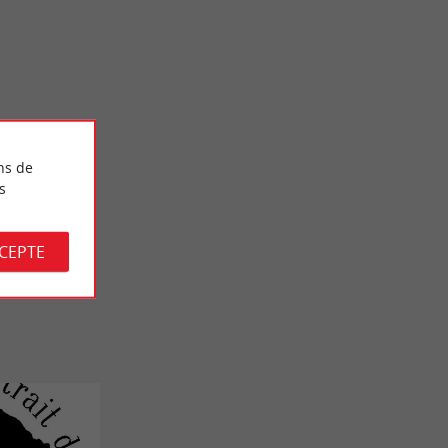
Gourmande
Château Gaubert Saint-Emilion Grand Cru : Un
vin fait en famille avec le cœur
ns de
24,1 km - Saint-Christophe-des-Bardes
s
CCEPTE