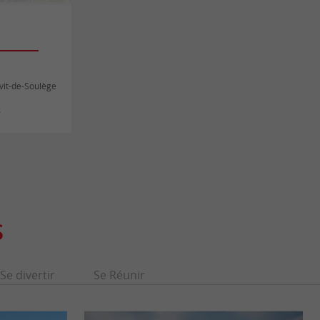
t
Avit-de-Soulège
s
S
Se divertir
Se Réunir