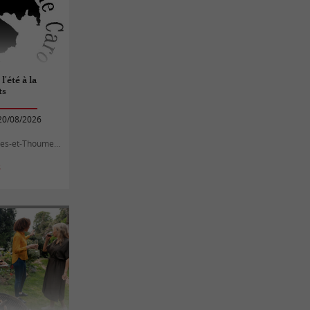
l'été à la
ts
20/08/2026
-et-Thoumeyragues
s