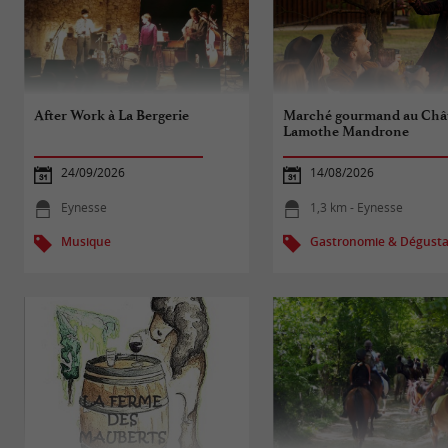
After Work à La Bergerie
Marché gourmand au Châ
Lamothe Mandrone
24/09/2026
14/08/2026
Eynesse
1,3 km - Eynesse
Musique
Gastronomie & Dégusta