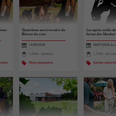
teau
Quatrième anniversaire du
Les après-midis de 
Bistrot du coin
ferme des Mauber
14/08/2026
08/07/2026 au 
1,4 km - Eynesse
1,7 km - Les Lèves
tions
Fêtes populaires
Sorties nature