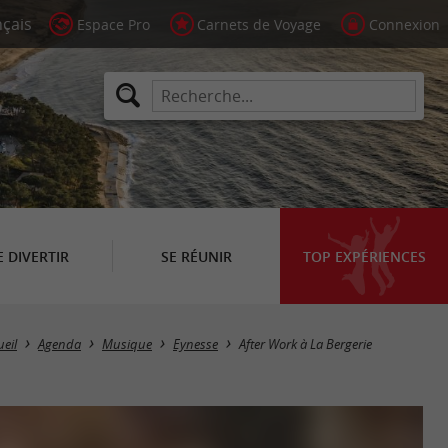
Espace Pro
Carnets de Voyage
Connexion
E DIVERTIR
SE RÉUNIR
TOP EXPÉRIENCES
ueil
Agenda
Musique
Eynesse
After Work à La Bergerie