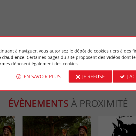
Culturelle
Castillon : Spectacle historique son
Castillon-la-Bataille
 Gironde
inuant à naviguer, vous autorisez le dépôt de cookies tiers à des fi
stillon-la-Bataille
16,5 km - Castillon-la-Bataille
 d'audience
. Certaines pages du site proposent des
vidéos
dont le
ormes déposent également des cookies.
EN SAVOIR PLUS
JE REFUSE
J'A
ÉVÈNEMENTS
À PROXIMITÉ