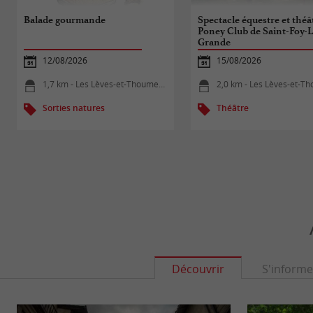
Balade gourmande
Spectacle équestre et théâ
Poney Club de Saint-Foy-L
Grande
12/08/2026
15/08/2026
1,7 km - Les Lèves-et-Thoumeyragues
2,0 km - Les Lèves-et-Thoumey
Sorties natures
Théâtre
Découvrir
S'informe