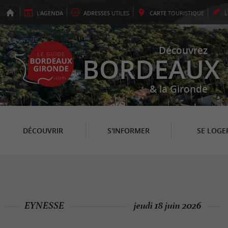
L'
AGENDA
ADRESSES
UTILES
CARTE
TOURISTIQUE
Découvrez
BORDEAUX
& la Gironde
DÉCOUVRIR
S'INFORMER
SE LOGE
EYNESSE
jeudi 18 juin 2026