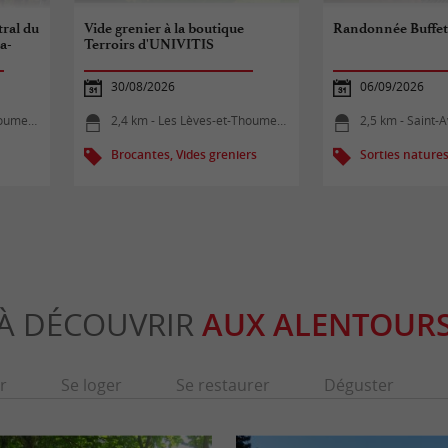
tral du
Vide grenier à la boutique
Randonnée Buffe
a-
Terroirs d'UNIVITIS
30/08/2026
06/09/2026
ragues
2,4 km - Les Lèves-et-Thoumeyragues
2,5 km - Saint-
Brocantes, Vides greniers
Sorties nature
À DÉCOUVRIR
AUX ALENTOUR
r
Se loger
Se restaurer
Déguster