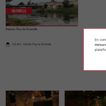
Culturelle
Familiale
Sainte-Foy-la-Grande
La Bataille de 
et lumières en
En cont
5,6 km - Sainte-Foy-la-Grande
16,5 km - Ca
mesure
platef