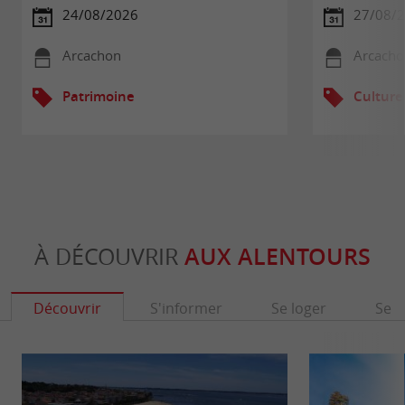
24/08/2026
27/08/
Arcachon
Arcacho
Patrimoine
Culture
À DÉCOUVRIR
AUX ALENTOURS
Découvrir
S'informer
Se loger
Se r