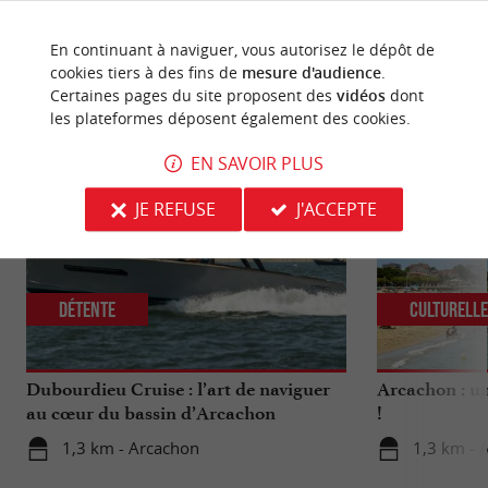
En continuant à naviguer, vous autorisez le dépôt de
cookies tiers à des fins de
mesure d'audience
.
Certaines pages du site proposent des
vidéos
dont
NOUS AVONS TESTÉ
POUR VOUS
les plateformes déposent également des cookies.
EN SAVOIR PLUS
JE REFUSE
J'ACCEPTE
Détente
Culturell
Dubourdieu Cruise : l’art de naviguer
Arcachon : un
au cœur du bassin d’Arcachon
!
1,3 km - Arcachon
1,3 km - 