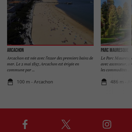
Arcachon
Parc Mauresque
Arcachon est née avec l’essor des premiers bains de
Le Parc Mauresqu
mer. Le 2 mai 1857, Arcachon est érigée en
avec ascenseur, ai
commune par ...
les commodités ...
100 m - Arcachon
486 m - A