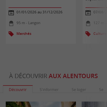
01/01/2026 au 31/12/2026
07/08/
95 m - Langon
127 m -
Marchés
Culture
À DÉCOUVRIR
AUX ALENTOURS
Découvrir
S'informer
Se loger
Se r