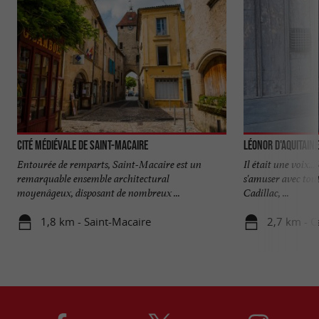
Cité médiévale de Saint-Macaire
Léonor d'Aquitaine
Entourée de remparts, Saint-Macaire est un
Il était une voix.
remarquable ensemble architectural
s'amuser avec tout
moyenâgeux, disposant de nombreux ...
Cadillac, ...
1,8 km - Saint-Macaire
2,7 km - C