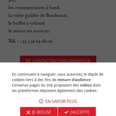
les commentaires à bord,
la visite guidée de Bordeaux,
le buffet à volonté
le retour en autocar.
+33 5 56 63 68 00
Tél. :
CONTACTER L'ORGANISATEUR
SITE INTERNET DE L'ÉVÈNEMENT
En continuant à naviguer, vous autorisez le dépôt de
cookies tiers à des fins de
mesure d'audience
.
Certaines pages du site proposent des
vidéos
dont
les plateformes déposent également des cookies.
dernière mise à jour :
15/05/2026 à 03:07:47
EN SAVOIR PLUS
Source :
Crédit photo :
Sirtaqui
-
SAS Navires &
JE REFUSE
J'ACCEPTE