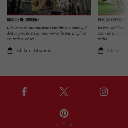
Bastide de Libourne
Parc de l'Epinette
Libourne est une ancienne bastide portuaire qui
Le Parc de l’Épine
doit sa prospérité au commerce du vin. La place
cœur de Libourne. I
centrale avec ses ...
petits ...
3,0 km - Libourne
3,0 km - L