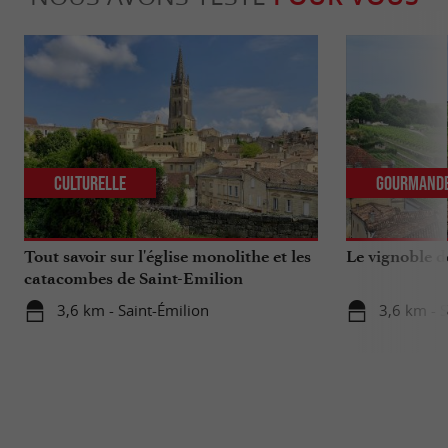
Culturelle
Gourmand
Tout savoir sur l'église monolithe et les
Le vignoble d
catacombes de Saint-Emilion
3,6 km - Saint-Émilion
3,6 km - S