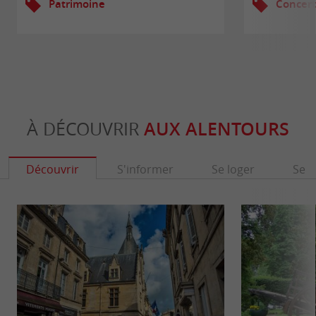
Patrimoine
Concert
À DÉCOUVRIR
AUX ALENTOURS
Découvrir
S'informer
Se loger
Se r