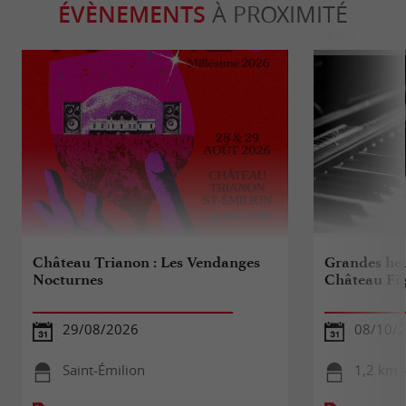
ÉVÈNEMENTS
À PROXIMITÉ
Château Trianon : Les Vendanges
Grandes heu
Nocturnes
Château Fi
29/08/2026
08/10/
Saint-Émilion
1,2 km -