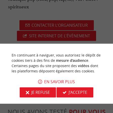
spiritueux
CONTACTER L'ORGANISATEUR
SITE INTERNET DE L'ÉVÈNEMENT
En continuant à naviguer, vous autorisez le dépôt de
cookies tiers à des fins de
mesure d'audience
.
dernière mise à jour :
08/05/2026 à 06:18:42
Certaines pages du site proposent des
vidéos
dont
les plateformes déposent également des cookies.
Source :
Crédit photo :
Sirtaqui
-
Château Trianon -
CC
EN SAVOIR PLUS
BY-NC-ND 4.0
JE REFUSE
J'ACCEPTE
NOUS AVONS TESTÉ
POUR VOUS